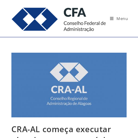
Ir
para
Menu
o
conteúdo
CRA-AL começa executar