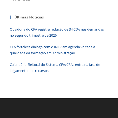
o
n
p
g
n
a
o
p
er
dl
tecla
Últimas Notícias
k
y
“Esc”
para
Ouvidoria do CFA registra redução de 34,65% nas demandas
fecha
no segundo trimestre de 2026
o
paine
CFA fortalece diálogo com o INEP em agenda voltada à
de
qualidade da formação em Administração
pesqu
Calendário Eleitoral do Sistema CFA/CRAs entra na fase de
julgamento dos recursos