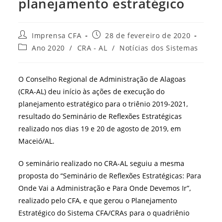
planejamento estratégico
Autor
Post
Imprensa CFA
28 de fevereiro de 2020
do
publicado:
Categoria
Ano 2020
/
CRA - AL
/
Notícias dos Sistemas
post:
do
post:
O Conselho Regional de Administração de Alagoas
(CRA-AL) deu início às ações de execução do
planejamento estratégico para o triênio 2019-2021,
resultado do Seminário de Reflexões Estratégicas
realizado nos dias 19 e 20 de agosto de 2019, em
Maceió/AL.
O seminário realizado no CRA-AL seguiu a mesma
proposta do “Seminário de Reflexões Estratégicas: Para
Onde Vai a Administração e Para Onde Devemos Ir”,
realizado pelo CFA, e que gerou o Planejamento
Estratégico do Sistema CFA/CRAs para o quadriênio