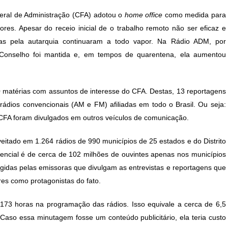
ost:
eral de Administração (CFA) adotou o
home office
como medida para
res. Apesar do receio inicial de o trabalho remoto não ser eficaz e
idas pela autarquia continuaram a todo vapor. Na Rádio ADM, por
Conselho foi mantida e, em tempos de quarentena, ela aumentou
0 matérias com assuntos de interesse do CFA. Destas, 13 reportagens
rádios convencionais (AM e FM) afiliadas em todo o Brasil. Ou seja:
CFA foram divulgados em outros veículos de comunicação.
veitado em 1.264 rádios de 990 municípios de 25 estados e do Distrito
otencial é de cerca de 102 milhões de ouvintes apenas nos municípios
ngidas pelas emissoras que divulgam as entrevistas e reportagens que
res como protagonistas do fato.
173 horas na programação das rádios. Isso equivale a cerca de 6,5
Caso essa minutagem fosse um conteúdo publicitário, ela teria custo