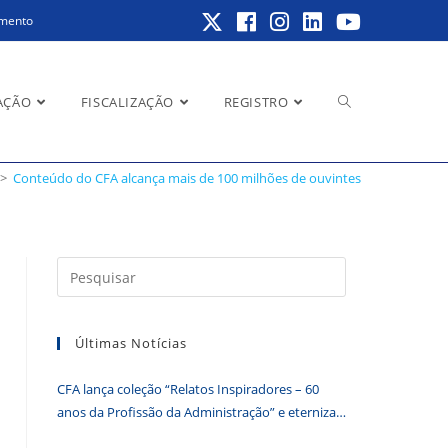
amento
Alternar
AÇÃO
FISCALIZAÇÃO
REGISTRO
intes
>
Conteúdo do CFA alcança mais de 100 milhões de ouvintes
pesquisa
Pressione
a
do
tecla
Últimas Notícias
“Esc”
para
CFA lança coleção “Relatos Inspiradores – 60
fechar
site
anos da Profissão da Administração” e eterniza
o
histórias que transformam o Brasil
painel