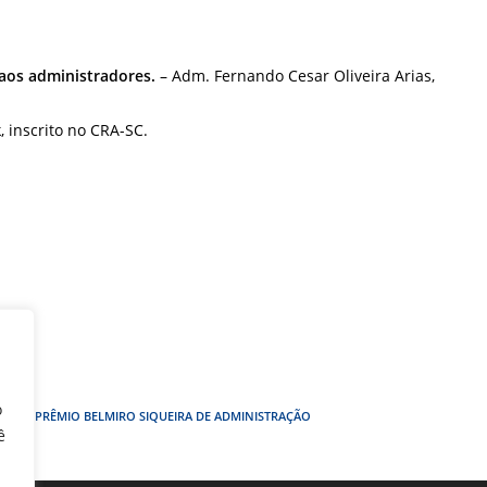
aos administradores.
– Adm. Fernando Cesar Oliveira Arias,
 inscrito no CRA-SC.
o
AÇÃO
,
PRÊMIO BELMIRO SIQUEIRA DE ADMINISTRAÇÃO
ê