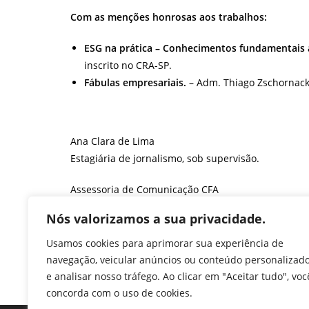
Com as menções honrosas aos trabalhos:
ESG na prática – Conhecimentos fundamentais 
inscrito no CRA-SP.
Fábulas empresariais.
– Adm. Thiago Zschornack,
Ana Clara de Lima
Estagiária de jornalismo, sob supervisão.
Assessoria de Comunicação CFA
F
T
Li
W
M
Pr
Nós valorizamos a sua privacidade.
a
w
n
h
e
in
Usamos cookies para aprimorar sua experiência de
c
itt
k
at
ss
tF
navegação, veicular anúncios ou conteúdo personalizad
TAGS
:
ADMINISTRAÇÃO
,
CFA
,
CONSELHO FEDERAL DE ADMINISTR
e analisar nosso tráfego. Ao clicar em "Aceitar tudo", voc
e
er
e
s
e
ri
concorda com o uso de cookies.