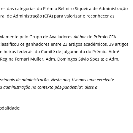
post:
ores das categorias do Prêmio Belmiro Siqueira de Administração
al de Administração (CFA) para valorizar e reconhecer as
reviamente pelo Grupo de Avaliadores
Ad hoc
do Prêmio CFA
classificou os ganhadores entre 23 artigos acadêmicos, 39 artigos
nselheiros federais do Comitê de Julgamento do Prêmio: Admª
a Regina Fornari Muller; Adm. Domingos Sávio Spezia; e Adm.
issionais de administração. Neste ano, tivemos uma excelente
a administração no contexto pós-pandemia”, disse a
odalidade: