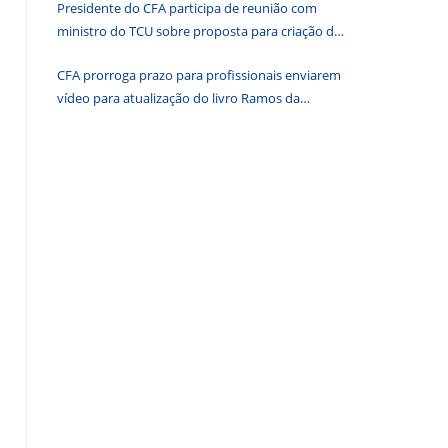
Presidente do CFA participa de reunião com
de
ministro do TCU sobre proposta para criação de
pesquisa.
associações dos Conselhos Federais
CFA prorroga prazo para profissionais enviarem
vídeo para atualização do livro Ramos da
Administração