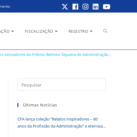
amento
Alternar
AÇÃO
FISCALIZAÇÃO
REGISTRO
e Administração 2024
os vencedores do Prêmio Belmiro Siqueira de Administração 2024
pesquisa
Pressione
a
do
tecla
Últimas Notícias
“Esc”
para
CFA lança coleção “Relatos Inspiradores – 60
fechar
site
anos da Profissão da Administração” e eterniza
o
histórias que transformam o Brasil
painel