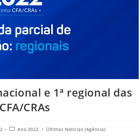
nacional e 1ª regional das
 CFA/CRAs
Categoria
22
Ano 2022
/
Últimas Notícias (Agência)
do