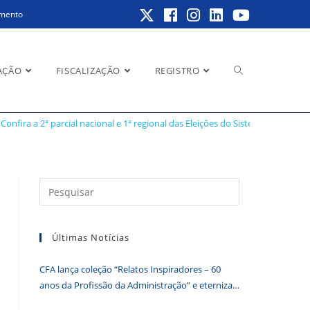
amento
Alternar
AÇÃO
FISCALIZAÇÃO
REGISTRO
ões do Sistema CFA/CRAs
Confira a 2ª parcial nacional e 1ª regional das Eleições do Sistema CFA/CRAs
pesquisa
Pressione
a
do
tecla
Últimas Notícias
“Esc”
para
CFA lança coleção “Relatos Inspiradores – 60
fechar
site
anos da Profissão da Administração” e eterniza
o
histórias que transformam o Brasil
painel