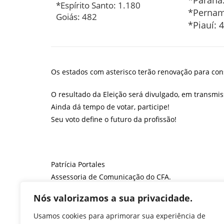
*Paraná:
*Espírito Santo: 1.180
*Pernam
Goiás: 482
*Piauí: 
Os estados com asterisco terão renovação para cons
O resultado da Eleição será divulgado, em transmis
Ainda dá tempo de votar, participe!
Seu voto define o futuro da profissão!
Patrícia Portales
Assessoria de Comunicação do CFA.
F
T
Li
W
M
Pr
Nós valorizamos a sua privacidade.
a
w
n
h
e
in
Usamos cookies para aprimorar sua experiência de