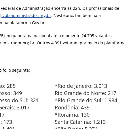
post:
 Federal de Administração encerra às 22h. Os profissionais de
l
votaadministrador.org.br
. Neste ano, também há a
in na plataforma Gov.br.
PE), no panorama nacional até o momento 24.705 votantes
inistrador.org.br. Outros 4.391 votaram por meio da plataforma
foi o seguinte:
o: 285
*Rio de Janeiro: 3.013
osso: 349
Rio Grande do Norte: 217
sso do Sul: 321
*Rio Grande do Sul: 1.934
erais: 3.017
Rondônia: 439
17
*Roraima: 130
: 173
Santa Catarina: 1.213