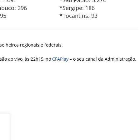
 1.491
*São Paulo: 5.274
buco: 296
*Sergipe: 186
495
*Tocantins: 93
elheiros regionais e federais.
são ao vivo, às 22h15, no
CFAPlay
– o seu canal da Administração.