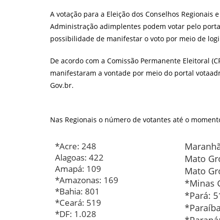
post:
A votação para a Eleição dos Conselhos Regionais e
Administração adimplentes podem votar pelo porta
possibilidade de manifestar o voto por meio de log
De acordo com a Comissão Permanente Eleitoral (C
manifestaram a vontade por meio do portal votaadm
Gov.br.
Nas Regionais o número de votantes até o momento 
*Acre: 248
Maranhã
Alagoas: 422
Mato Gr
Amapá: 109
Mato Gro
*Amazonas: 169
*Minas G
*Bahia: 801
*Pará: 5
*Ceará: 519
*Paraíba
*DF: 1.028