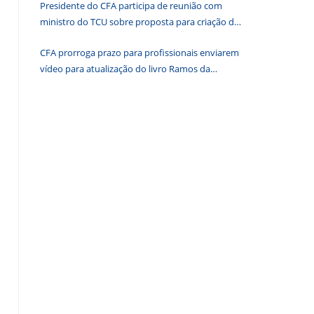
Presidente do CFA participa de reunião com
de
ministro do TCU sobre proposta para criação de
pesquisa.
associações dos Conselhos Federais
CFA prorroga prazo para profissionais enviarem
vídeo para atualização do livro Ramos da
Administração