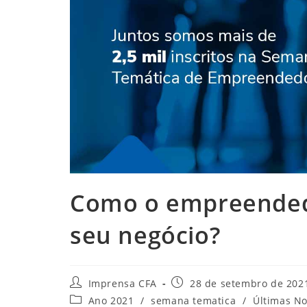
Como o empreended
seu negócio?
Autor
Post
Imprensa CFA
28 de setembro de 202
do
publicado:
Categoria
Ano 2021
/
semana tematica
/
Últimas No