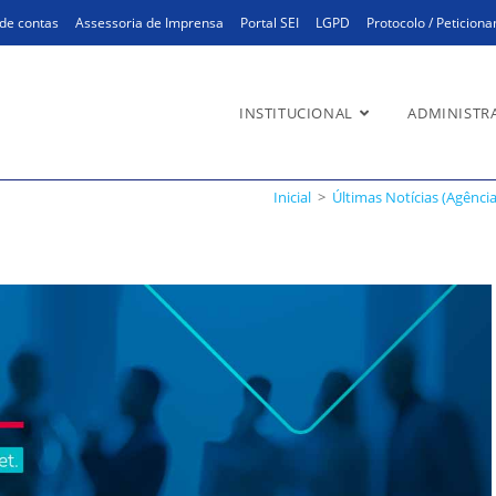
de contas
Assessoria de Imprensa
Portal SEI
LGPD
Protocolo / Peticion
INSTITUCIONAL
ADMINISTR
smo pode mudar o seu negóc
Inicial
>
Últimas Notícias (Agência