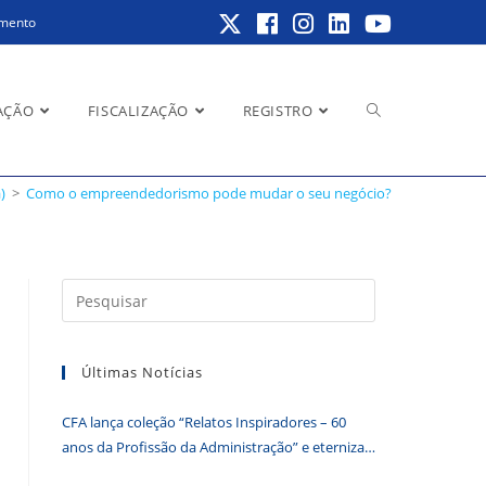
amento
Alternar
AÇÃO
FISCALIZAÇÃO
REGISTRO
io?
)
>
Como o empreendedorismo pode mudar o seu negócio?
pesquisa
Pressione
a
do
tecla
Últimas Notícias
“Esc”
para
CFA lança coleção “Relatos Inspiradores – 60
fechar
site
anos da Profissão da Administração” e eterniza
o
histórias que transformam o Brasil
painel