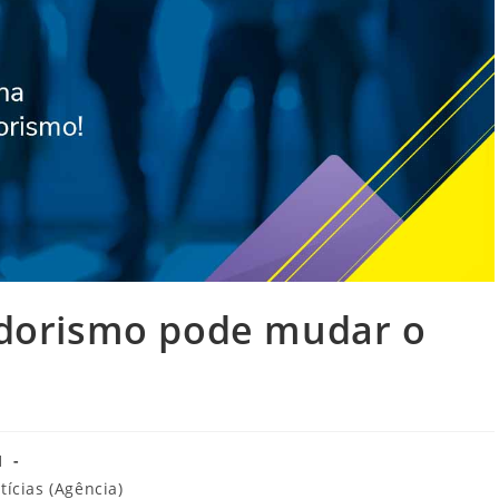
orismo pode mudar o
1
tícias (Agência)