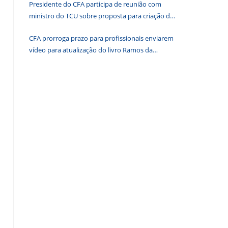
Presidente do CFA participa de reunião com
de
ministro do TCU sobre proposta para criação de
pesquisa.
associações dos Conselhos Federais
CFA prorroga prazo para profissionais enviarem
vídeo para atualização do livro Ramos da
Administração