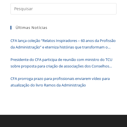
b
dI
A
n
e
Press
a
o
n
p
g
n
tecla
o
p
er
dl
Últimas Notícias
“Esc”
k
y
para
CFA lança coleção “Relatos Inspiradores – 60 anos da Profissão
fecha
da Administração” e eterniza histórias que transformam o
o
Brasil
paine
Presidente do CFA participa de reunião com ministro do TCU
de
sobre proposta para criação de associações dos Conselhos
pesqu
Federais
CFA prorroga prazo para profissionais enviarem vídeo para
atualização do livro Ramos da Administração