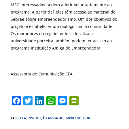
MEC interessadas podem aderir voluntariamente ao
programa. A partir daí, elas têm acesso ao material do
Sebrae sobre empreendedorismo. Um dos objetivos do
projeto é estabelecer um diálogo com a comunidade.
Os moradores da região onde se localiza a
universidade parceira também podem ter acesso ao
programa Instituição Amiga do Empreendedor.
Assessoria de Comunicação CFA
F
T
Li
W
M
Pr
a
w
n
h
e
in
c
itt
k
at
ss
tF
TAGS
:
CFA
,
INSTITUIÇÃO AMIGA DO EMPREENDEDOR
e
er
e
s
e
ri