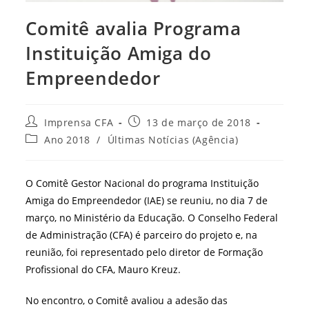
Comitê avalia Programa
Instituição Amiga do
Empreendedor
Autor
Post
Imprensa CFA
13 de março de 2018
do
publicado:
Categoria
Ano 2018
/
Últimas Notícias (Agência)
post:
do
post:
O Comitê Gestor Nacional do programa Instituição
Amiga do Empreendedor (IAE) se reuniu, no dia 7 de
março, no Ministério da Educação. O Conselho Federal
de Administração (CFA) é parceiro do projeto e, na
reunião, foi representado pelo diretor de Formação
Profissional do CFA, Mauro Kreuz.
No encontro, o Comitê avaliou a adesão das