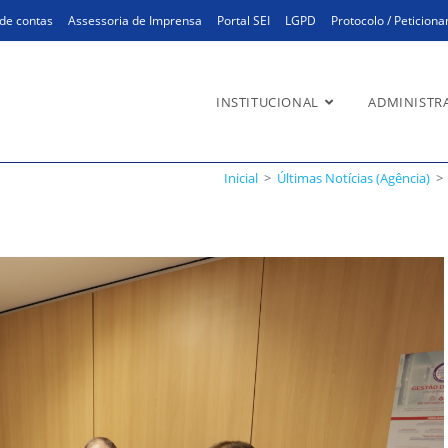
de contas
Assessoria de Imprensa
Portal SEI
LGPD
Protocolo / Peticion
INSTITUCIONAL
ADMINISTR
Inicial
>
Últimas Notícias (Agência)
>