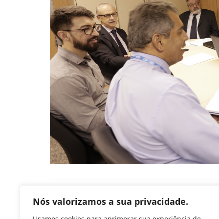
Deixe um comentário
Nós valorizamos a sua privacidade.
Usamos cookies para aprimorar sua experiência de