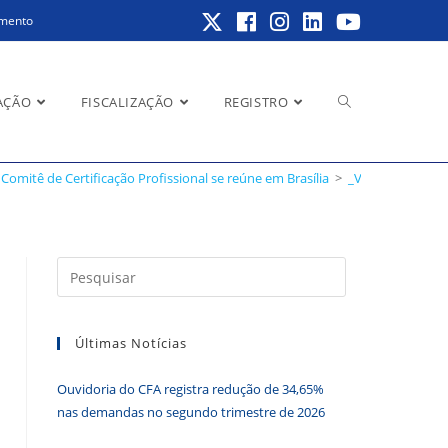
amento
Alternar
AÇÃO
FISCALIZAÇÃO
REGISTRO
Comitê de Certificação Profissional se reúne em Brasília
>
_V0A4682
pesquisa
Pressione
a
do
tecla
Últimas Notícias
“Esc”
para
Ouvidoria do CFA registra redução de 34,65%
fechar
site
nas demandas no segundo trimestre de 2026
o
painel