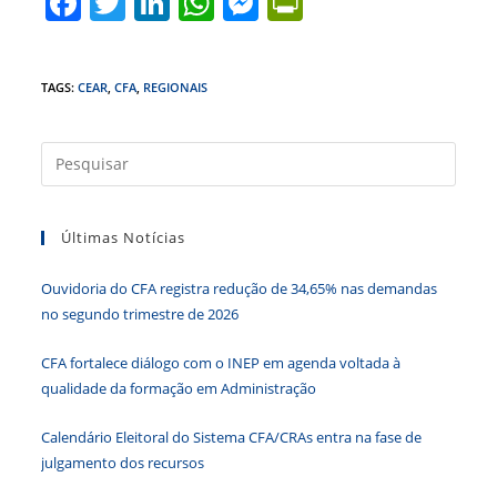
F
T
Li
W
M
Pr
a
w
n
h
e
in
c
itt
k
at
ss
tF
TAGS
:
CEAR
,
CFA
,
REGIONAIS
e
er
e
s
e
ri
b
dI
A
n
e
Press
o
n
p
g
n
a
o
p
er
dl
tecla
Últimas Notícias
k
y
“Esc”
para
Ouvidoria do CFA registra redução de 34,65% nas demandas
fecha
no segundo trimestre de 2026
o
paine
CFA fortalece diálogo com o INEP em agenda voltada à
de
qualidade da formação em Administração
pesqu
Calendário Eleitoral do Sistema CFA/CRAs entra na fase de
julgamento dos recursos