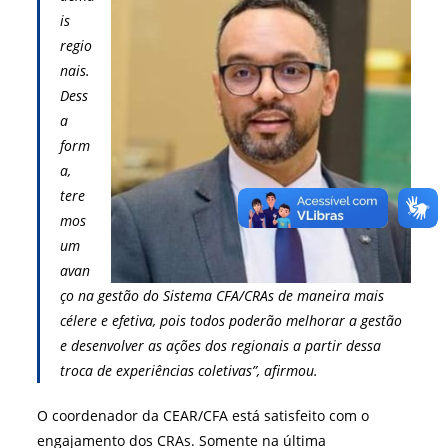
is
regio
nais.
Dess
a
form
a,
tere
mos
um
avan
ço na gestão do Sistema CFA/CRAs de maneira mais
célere e efetiva, pois todos poderão melhorar a gestão
e desenvolver as ações dos regionais a partir dessa
troca de experiências coletivas”, afirmou.
O coordenador da CEAR/CFA está satisfeito com o
engajamento dos CRAs. Somente na última