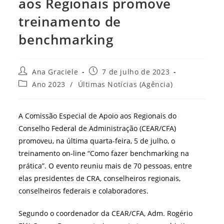
aos Regionais promove
treinamento de
benchmarking
Autor
Post
Ana Graciele
7 de julho de 2023
do
publicado:
Categoria
Ano 2023
/
Últimas Notícias (Agência)
post:
do
post:
A Comissão Especial de Apoio aos Regionais do
Conselho Federal de Administração (CEAR/CFA)
promoveu, na última quarta-feira, 5 de julho, o
treinamento on-line “Como fazer benchmarking na
prática”. O evento reuniu mais de 70 pessoas, entre
elas presidentes de CRA, conselheiros regionais,
conselheiros federais e colaboradores.
Segundo o coordenador da CEAR/CFA, Adm. Rogério