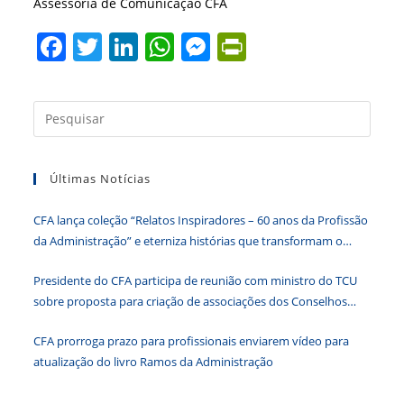
Assessoria de Comunicação CFA
F
T
Li
W
M
Pr
a
w
n
h
e
in
c
itt
k
at
ss
tF
Press
e
er
e
s
e
ri
a
b
dI
A
n
e
tecla
Últimas Notícias
“Esc”
o
n
p
g
n
para
o
p
er
dl
CFA lança coleção “Relatos Inspiradores – 60 anos da Profissão
fecha
k
y
da Administração” e eterniza histórias que transformam o
o
Brasil
paine
Presidente do CFA participa de reunião com ministro do TCU
de
sobre proposta para criação de associações dos Conselhos
pesqu
Federais
CFA prorroga prazo para profissionais enviarem vídeo para
atualização do livro Ramos da Administração