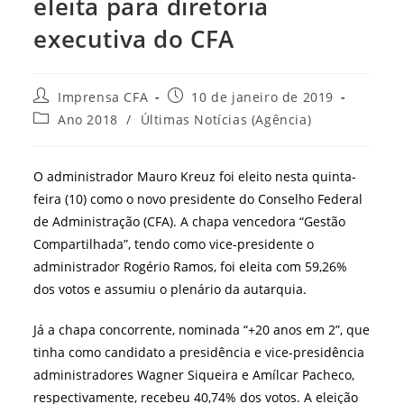
eleita para diretoria
executiva do CFA
Autor
Post
Imprensa CFA
10 de janeiro de 2019
do
publicado:
Categoria
Ano 2018
/
Últimas Notícias (Agência)
post:
do
post:
O administrador Mauro Kreuz foi eleito nesta quinta-
feira (10) como o novo presidente do Conselho Federal
de Administração (CFA). A chapa vencedora “Gestão
Compartilhada”, tendo como vice-presidente o
administrador Rogério Ramos, foi eleita com 59,26%
dos votos e assumiu o plenário da autarquia.
Já a chapa concorrente, nominada “+20 anos em 2”, que
tinha como candidato a presidência e vice-presidência
administradores Wagner Siqueira e Amílcar Pacheco,
respectivamente, recebeu 40,74% dos votos. A eleição