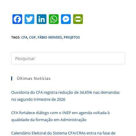
F
T
Li
W
M
Pr
a
w
n
h
e
in
c
itt
k
at
ss
tF
TAGS
:
CFA
,
CGP
,
FÁBIO MENDES
,
PROJETOS
e
er
e
s
e
ri
b
dI
A
n
e
Press
a
o
n
p
g
n
tecla
o
p
er
dl
Últimas Notícias
“Esc”
k
y
para
Ouvidoria do CFA registra redução de 34,65% nas demandas
fecha
no segundo trimestre de 2026
o
paine
CFA fortalece diálogo com o INEP em agenda voltada à
de
qualidade da formação em Administração
pesqu
Calendário Eleitoral do Sistema CFA/CRAs entra na fase de