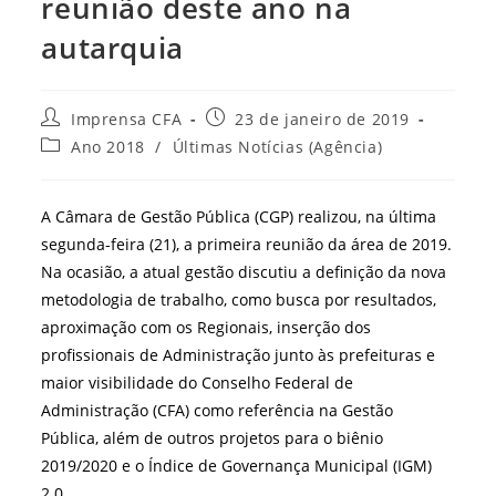
reunião deste ano na
autarquia
Autor
Post
Imprensa CFA
23 de janeiro de 2019
do
publicado:
Categoria
Ano 2018
/
Últimas Notícias (Agência)
post:
do
post:
A Câmara de Gestão Pública (CGP) realizou, na última
segunda-feira (21), a primeira reunião da área de 2019.
Na ocasião, a atual gestão discutiu a definição da nova
metodologia de trabalho, como busca por resultados,
aproximação com os Regionais, inserção dos
profissionais de Administração junto às prefeituras e
maior visibilidade do Conselho Federal de
Administração (CFA) como referência na Gestão
Pública, além de outros projetos para o biênio
2019/2020 e o Índice de Governança Municipal (IGM)
2.0.