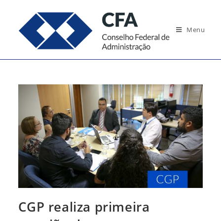
Ir
para
Menu
o
conteúdo
CGP realiza primeira