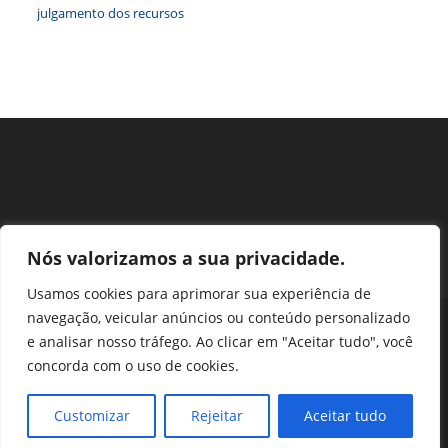
julgamento dos recursos
Nós valorizamos a sua privacidade.
Usamos cookies para aprimorar sua experiência de
navegação, veicular anúncios ou conteúdo personalizado
Perguntas Frequentes
Ouvidoria
Transparência e prestação de contas
e analisar nosso tráfego. Ao clicar em "Aceitar tudo", você
Assessoria de Imprensa
Portal SEI
LGPD
concorda com o uso de cookies.
Protocolo / Peticionamento
Setor de Autarquias Sul 1 Bloco L Edificio CFA - Asa Sul, Brasília -
Customizar
Rejeitar
Aceitar tudo
DF, 70070-932 | Telefone: (61) 3218-1800 | cfa@cfa.org.br |
Copyright - 2024 CFA | All Rights Reserved | Powered by CFA