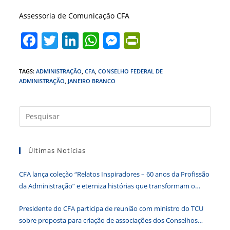
Assessoria de Comunicação CFA
F
T
Li
W
M
Pr
a
w
n
h
e
in
c
itt
k
at
ss
tF
TAGS
:
ADMINISTRAÇÃO
,
CFA
,
CONSELHO FEDERAL DE
ADMINISTRAÇÃO
,
JANEIRO BRANCO
e
er
e
s
e
ri
b
dI
A
n
e
Press
o
n
p
g
n
a
o
p
er
dl
tecla
k
y
Últimas Notícias
“Esc”
para
CFA lança coleção “Relatos Inspiradores – 60 anos da Profissão
fecha
da Administração” e eterniza histórias que transformam o
o
Brasil
paine
Presidente do CFA participa de reunião com ministro do TCU
de
sobre proposta para criação de associações dos Conselhos
pesqu