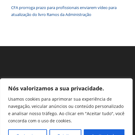
Federais
CFA prorroga prazo para profissionais enviarem vídeo para
atualização do livro Ramos da Administração
Nós valorizamos a sua privacidade.
Usamos cookies para aprimorar sua experiência de
navegação, veicular anúncios ou conteúdo personalizado
Perguntas Frequentes
Ouvidoria
Transparência e prestação de contas
e analisar nosso tráfego. Ao clicar em "Aceitar tudo", você
Assessoria de Imprensa
Portal SEI
LGPD
concorda com o uso de cookies.
Protocolo / Peticionamento