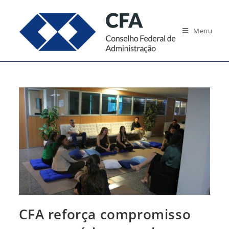
Ir
para
Menu
o
conteúdo
CFA reforça compromisso