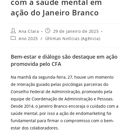
com a saúde mental em
ação do Janeiro Branco
Autor
Post
Ana Clara
29 de janeiro de 2025
do
publicado:
Categoria
Ano 2025
/
Últimas Notícias (Agência)
post:
do
post:
Bem-estar e diálogo são destaque em ação
promovida pelo CFA
Na manhã da segunda-feira, 27, houve um momento
de interação guiado pelas psicólogas parceiras do
Conselho Federal de Administração, promovido pela
equipe de Coordenação de Administração e Pessoas.
Desde 2014, o Janeiro Branco encoraja o cuidado com a
saúde mental, por isso a ação de endomarketing foi
fundamental para firmar o compromisso com o bem-
estar dos colaboradores.