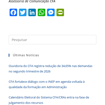
Assessoria de Comunicação CFA
F
T
Li
W
M
Pr
a
w
n
h
e
in
c
itt
k
at
ss
tF
e
er
e
s
e
ri
Press
b
dI
A
n
e
a
o
n
p
g
n
tecla
o
p
er
dl
Últimas Notícias
“Esc”
para
k
y
Ouvidoria do CFA registra redução de 34,65% nas demandas
fecha
no segundo trimestre de 2026
o
paine
CFA fortalece diálogo com o INEP em agenda voltada à
de
qualidade da formação em Administração
pesqu
Calendário Eleitoral do Sistema CFA/CRAs entra na fase de
julgamento dos recursos