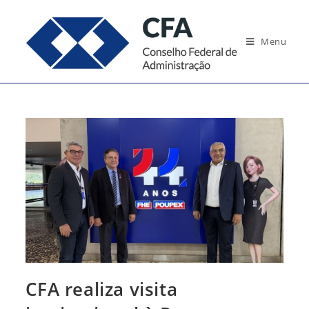
Ir
para
Menu
o
conteúdo
CFA realiza visita