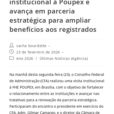
institucional à Poupex e
avança em parceria
estratégica para ampliar
benefícios aos registrados
Autor
sacha bourdette
do
Post
23 de fevereiro de 2026
post:
publicado:
Categoria
Ano 2026
/
Últimas Notícias (Agência)
do
post:
Na manhã desta segunda-feira (23), o Conselho Federal
de Administração (CFA) realizou uma visita institucional
à FHE POUPEX, em Brasília, com o objetivo de fortalecer
o relacionamento entre as instituições e avançar nas
tratativas para a renovação da parceria estratégica.
Participaram do encontro o presidente em exercício do
CFA, Adm. Gilmar Camargo, e o diretor da Câmara de