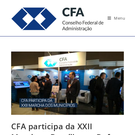
Ir
para
Menu
o
conteúdo
CFA participa da XXII