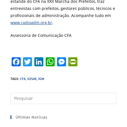
estande do CFA na XXII Marcha dos Prefeitos, traz
entrevistas com prefeitos, gestores públicos, técnicos e
profissionais de administração. Acompanhe tudo em
www.radioadm.org.br
.
Assessoria de Comunicação CFA
F
T
Li
W
M
Pr
a
w
n
h
e
in
c
itt
k
at
ss
tF
TAGS
:
CFA
,
GESAE
,
IGM
e
er
e
s
e
ri
b
dI
A
n
e
Press
a
o
n
p
g
n
tecla
o
p
er
dl
Últimas Notícias
“Esc”
k
y
para