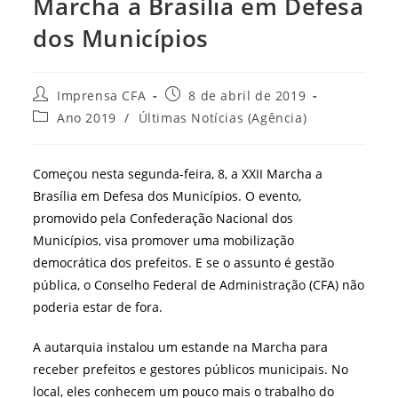
Marcha a Brasília em Defesa
dos Municípios
Autor
Post
Imprensa CFA
8 de abril de 2019
do
publicado:
Categoria
Ano 2019
/
Últimas Notícias (Agência)
post:
do
post:
Começou nesta segunda-feira, 8, a XXII Marcha a
Brasília em Defesa dos Municípios. O evento,
promovido pela Confederação Nacional dos
Municípios, visa promover uma mobilização
democrática dos prefeitos. E se o assunto é gestão
pública, o Conselho Federal de Administração (CFA) não
poderia estar de fora.
A autarquia instalou um estande na Marcha para
receber prefeitos e gestores públicos municipais. No
local, eles conhecem um pouco mais o trabalho do