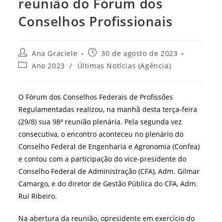
reunião do Fórum dos
Conselhos Profissionais
Autor
Post
Ana Graciele
30 de agosto de 2023
do
publicado:
Categoria
Ano 2023
/
Últimas Notícias (Agência)
post:
do
post:
O Fórum dos Conselhos Federais de Profissões
Regulamentadas realizou, na manhã desta terça-feira
(29/8) sua 98ª reunião plenária. Pela segunda vez
consecutiva, o encontro aconteceu no plenário do
Conselho Federal de Engenharia e Agronomia (Confea)
e contou com a participação do vice-presidente do
Conselho Federal de Administração (CFA), Adm. Gilmar
Camargo, e do diretor de Gestão Pública do CFA, Adm.
Rui Ribeiro.
Na abertura da reunião, opresidente em exercício do