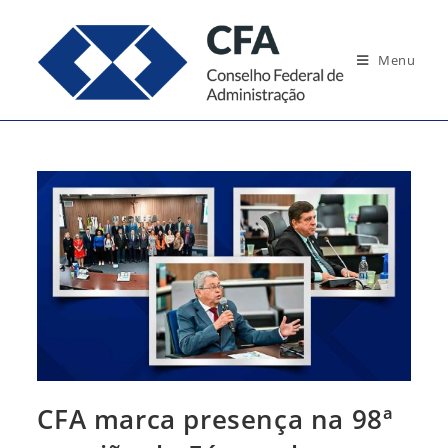
Ir
para
Menu
o
conteúdo
CFA marca presença na 98ª