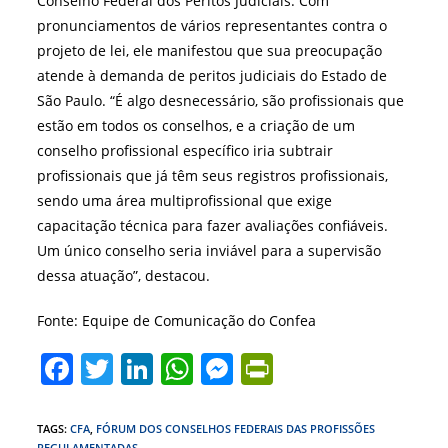
Conselho Federal dos Peritos Judiciais. Com
pronunciamentos de vários representantes contra o
projeto de lei, ele manifestou que sua preocupação
atende à demanda de peritos judiciais do Estado de
São Paulo. “É algo desnecessário, são profissionais que
estão em todos os conselhos, e a criação de um
conselho profissional específico iria subtrair
profissionais que já têm seus registros profissionais,
sendo uma área multiprofissional que exige
capacitação técnica para fazer avaliações confiáveis.
Um único conselho seria inviável para a supervisão
dessa atuação”, destacou.
Fonte: Equipe de Comunicação do Confea
F
T
Li
W
M
Pr
a
w
n
h
e
in
c
itt
k
at
ss
tF
TAGS
:
CFA
,
FÓRUM DOS CONSELHOS FEDERAIS DAS PROFISSÕES
REGULAMENTADAS