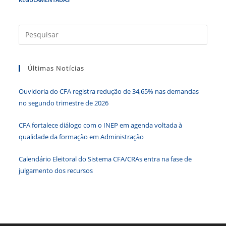
e
er
e
s
e
ri
b
dI
A
n
e
Press
o
n
p
g
n
a
o
p
er
dl
tecla
k
y
Últimas Notícias
“Esc”
para
Ouvidoria do CFA registra redução de 34,65% nas demandas
fecha
no segundo trimestre de 2026
o
paine
CFA fortalece diálogo com o INEP em agenda voltada à
de
qualidade da formação em Administração
pesqu
Calendário Eleitoral do Sistema CFA/CRAs entra na fase de
julgamento dos recursos