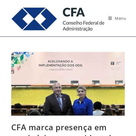
Ir
para
Menu
o
conteúdo
CFA marca presença em