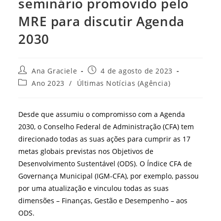
seminário promovido pelo
MRE para discutir Agenda
2030
Autor
Post
Ana Graciele
4 de agosto de 2023
do
publicado:
Categoria
Ano 2023
/
Últimas Notícias (Agência)
post:
do
post:
Desde que assumiu o compromisso com a Agenda
2030, o Conselho Federal de Administração (CFA) tem
direcionado todas as suas ações para cumprir as 17
metas globais previstas nos Objetivos de
Desenvolvimento Sustentável (ODS). O Índice CFA de
Governança Municipal (IGM-CFA), por exemplo, passou
por uma atualização e vinculou todas as suas
dimensões – Finanças, Gestão e Desempenho – aos
ODS.