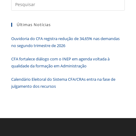
b
dI
A
n
e
Press
a
o
n
p
g
n
tecla
o
p
er
dl
Últimas Notícias
“Esc”
k
y
para
Ouvidoria do CFA registra redução de 34,65% nas demandas
fecha
no segundo trimestre de 2026
o
paine
CFA fortalece diálogo com o INEP em agenda voltada à
de
qualidade da formação em Administração
pesqu
Calendário Eleitoral do Sistema CFA/CRAs entra na fase de
julgamento dos recursos