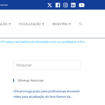
amento
Alternar
AÇÃO
FISCALIZAÇÃO
REGISTRO
os à Presidência
CFA lança calculadora de afinidades com os candidatos à Presidência
pesquisa
Pressione
a
do
tecla
Últimas Notícias
“Esc”
para
CFA prorroga prazo para profissionais enviarem
fechar
site
vídeo para atualização do livro Ramos da
o
Administração
painel