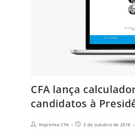
CFA lança calculado
candidatos à Presid
Autor
Post
Imprensa CFA
2 de outubro de 2018
do
publicado: