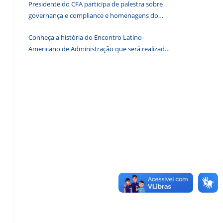
Presidente do CFA participa de palestra sobre
de
governança e compliance e homenagens do
pesquisa.
CRA-DF
Conheça a história do Encontro Latino-
Americano de Administração que será realizado
em Brasília em 2026