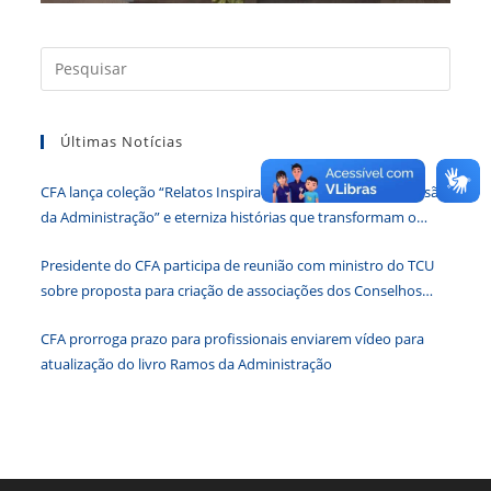
Press
a
tecla
Últimas Notícias
“Esc”
para
CFA lança coleção “Relatos Inspiradores – 60 anos da Profissão
fecha
da Administração” e eterniza histórias que transformam o
o
Brasil
paine
Presidente do CFA participa de reunião com ministro do TCU
de
sobre proposta para criação de associações dos Conselhos
pesqu
Federais
CFA prorroga prazo para profissionais enviarem vídeo para
atualização do livro Ramos da Administração