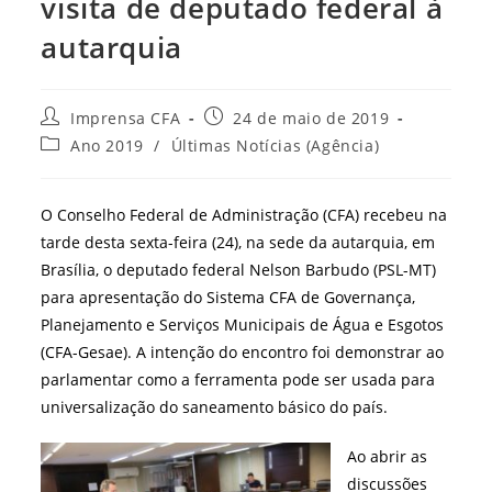
visita de deputado federal à
autarquia
Autor
Post
Imprensa CFA
24 de maio de 2019
do
publicado:
Categoria
Ano 2019
/
Últimas Notícias (Agência)
post:
do
post:
O Conselho Federal de Administração (CFA) recebeu na
tarde desta sexta-feira (24), na sede da autarquia, em
Brasília, o deputado federal Nelson Barbudo (PSL-MT)
para apresentação do Sistema CFA de Governança,
Planejamento e Serviços Municipais de Água e Esgotos
(CFA-Gesae). A intenção do encontro foi demonstrar ao
parlamentar como a ferramenta pode ser usada para
universalização do saneamento básico do país.
Ao abrir as
discussões