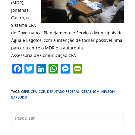
(MDR),
Jonathas
Castro, o
Sistema CFA
de Governança, Planejamento e Serviços Municipais de
Água e Esgotos, com a intenção de tornar possível uma
parceria entre o MDR e a autarquia.
Assessoria de Comunicação CFA
F
T
Li
W
M
Pr
a
w
n
h
e
in
c
itt
k
at
ss
tF
TAGS
:
CEPE
,
CFA
,
CGP
,
DEPUTADO FEDERAL
,
GESAE
,
IGM
,
NELSON
e
er
e
s
e
ri
BARBUDO
b
dI
A
n
e
o
n
p
g
n
Press
o
p
er
dl
a
tecla