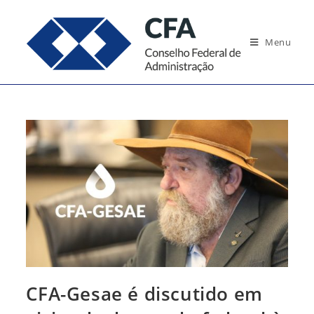
Ir
para
Menu
o
conteúdo
CFA-Gesae é discutido em