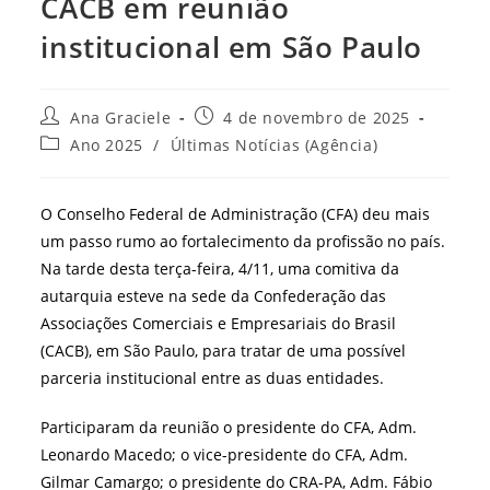
CACB em reunião
institucional em São Paulo
Autor
Post
Ana Graciele
4 de novembro de 2025
do
publicado:
Categoria
Ano 2025
/
Últimas Notícias (Agência)
post:
do
post:
O Conselho Federal de Administração (CFA) deu mais
um passo rumo ao fortalecimento da profissão no país.
Na tarde desta terça-feira, 4/11, uma comitiva da
autarquia esteve na sede da Confederação das
Associações Comerciais e Empresariais do Brasil
(CACB), em São Paulo, para tratar de uma possível
parceria institucional entre as duas entidades.
Participaram da reunião o presidente do CFA, Adm.
Leonardo Macedo; o vice-presidente do CFA, Adm.
Gilmar Camargo; o presidente do CRA-PA, Adm. Fábio