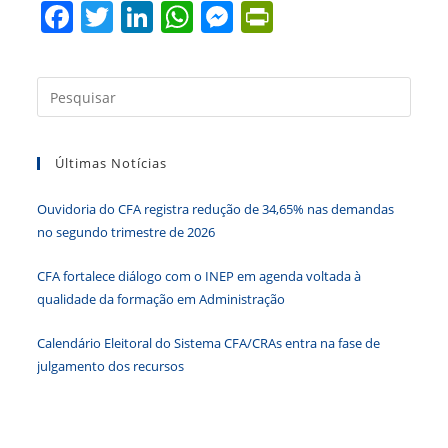
F
T
Li
W
M
Pr
a
w
n
h
e
in
c
itt
k
at
ss
tF
Press
e
er
e
s
e
ri
a
b
dI
A
n
e
tecla
Últimas Notícias
“Esc”
o
n
p
g
n
para
o
p
er
dl
Ouvidoria do CFA registra redução de 34,65% nas demandas
fecha
k
y
no segundo trimestre de 2026
o
paine
CFA fortalece diálogo com o INEP em agenda voltada à
de
qualidade da formação em Administração
pesqu
Calendário Eleitoral do Sistema CFA/CRAs entra na fase de
julgamento dos recursos