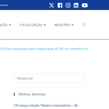
amento
Alternar
AÇÃO
FISCALIZAÇÃO
REGISTRO
elho Federal de
CFA dá orientações para implantação do SEI no Conselho Federal de Quími
pesquisa
do
Pressione
a
tecla
Últimas Notícias
“Esc”
site
para
CFA lança coleção “Relatos Inspiradores – 60
fechar