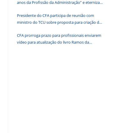
anos da Profissão da Administração” e eterniza
o
histórias que transformam o Brasil
painel
Presidente do CFA participa de reunião com
de
ministro do TCU sobre proposta para criação de
pesquisa.
associações dos Conselhos Federais
CFA prorroga prazo para profissionais enviarem
vídeo para atualização do livro Ramos da
Administração