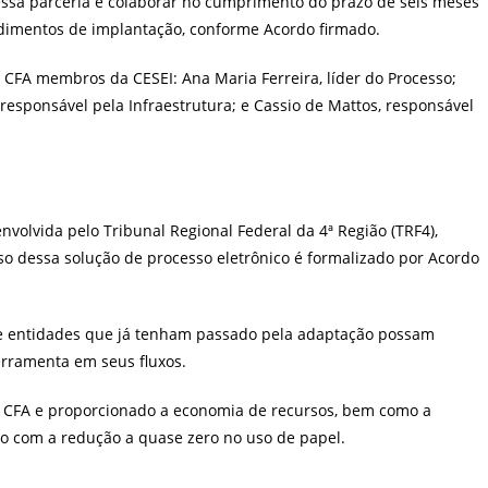
 essa parceria e colaborar no cumprimento do prazo de seis meses
dimentos de implantação, conforme Acordo firmado.
 CFA membros da CESEI: Ana Maria Ferreira, líder do Processo;
 responsável pela Infraestrutura; e Cassio de Mattos, responsável
volvida pelo Tribunal Regional Federal da 4ª Região (TRF4),
so dessa solução de processo eletrônico é formalizado por Acordo
 e entidades que já tenham passado pela adaptação possam
ferramenta em seus fluxos.
no CFA e proporcionado a economia de recursos, bem como a
o com a redução a quase zero no uso de papel.