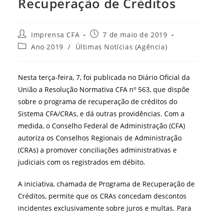
Recuperação de Créditos
Autor
Post
Imprensa CFA
7 de maio de 2019
do
publicado:
Categoria
Ano 2019
/
Últimas Notícias (Agência)
post:
do
post:
Nesta terça-feira, 7, foi publicada no Diário Oficial da
União a Resolução Normativa CFA nº 563, que dispõe
sobre o programa de recuperação de créditos do
Sistema CFA/CRAs, e dá outras providências. Com a
medida, o Conselho Federal de Administração (CFA)
autoriza os Conselhos Regionais de Administração
(CRAs) a promover conciliações administrativas e
judiciais com os registrados em débito.
A iniciativa, chamada de Programa de Recuperação de
Créditos, permite que os CRAs concedam descontos
incidentes exclusivamente sobre juros e multas. Para