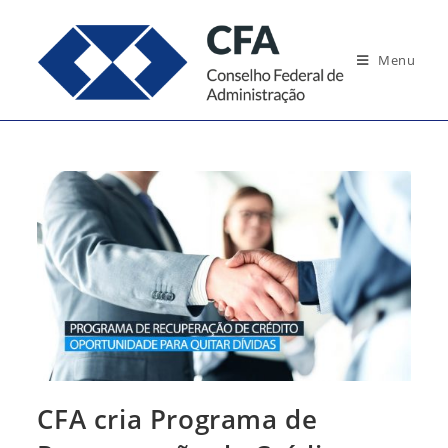
Ir
para
Menu
o
conteúdo
CFA cria Programa de