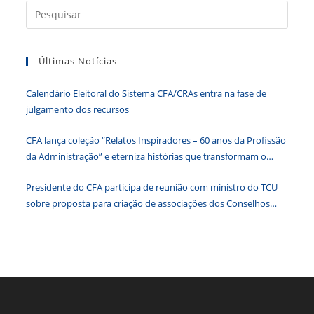
b
dI
A
n
e
Press
a
o
n
p
g
n
tecla
o
p
er
dl
Últimas Notícias
“Esc”
k
y
para
Calendário Eleitoral do Sistema CFA/CRAs entra na fase de
fecha
julgamento dos recursos
o
paine
CFA lança coleção “Relatos Inspiradores – 60 anos da Profissão
de
da Administração” e eterniza histórias que transformam o
pesqu
Brasil
Presidente do CFA participa de reunião com ministro do TCU
sobre proposta para criação de associações dos Conselhos
Federais