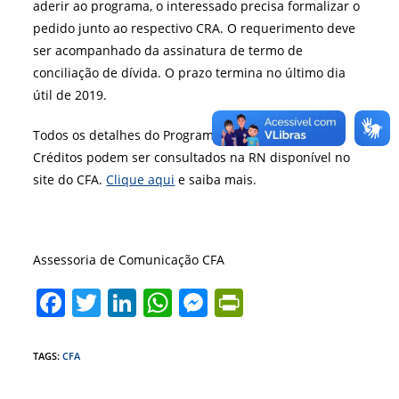
aderir ao programa, o interessado precisa formalizar o
pedido junto ao respectivo CRA. O requerimento deve
ser acompanhado da assinatura de termo de
conciliação de dívida. O prazo termina no último dia
útil de 2019.
Todos os detalhes do Programa de Recuperação de
Créditos podem ser consultados na RN disponível no
site do CFA.
Clique aqui
e saiba mais.
Assessoria de Comunicação CFA
F
T
Li
W
M
Pr
a
w
n
h
e
in
c
itt
k
at
ss
tF
TAGS
:
CFA
e
er
e
s
e
ri