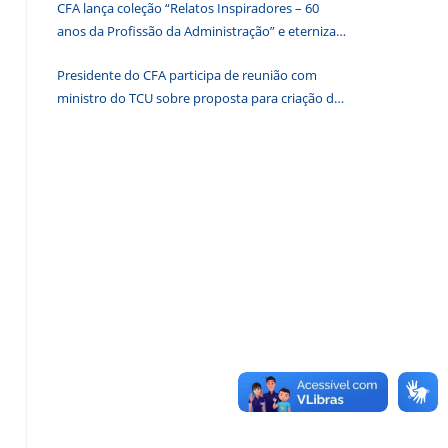
CFA lança coleção “Relatos Inspiradores – 60
de
anos da Profissão da Administração” e eterniza
pesquisa.
histórias que transformam o Brasil
Presidente do CFA participa de reunião com
ministro do TCU sobre proposta para criação de
associações dos Conselhos Federais