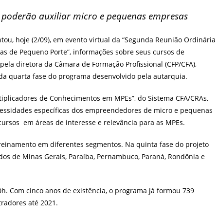
post:
s poderão auxiliar micro e pequenas empresas
tou, hoje (2/09), em evento virtual da “Segunda Reunião Ordinária
 de Pequeno Porte”, informações sobre seus cursos de
pela diretora da Câmara de Formação Profissional (CFP/CFA),
 da quarta fase do programa desenvolvido pela autarquia.
tiplicadores de Conhecimentos em MPEs”, do Sistema CFA/CRAs,
ecessidades específicas dos empreendedores de micro e pequenas
ursos em áreas de interesse e relevância para as MPEs.
reinamento em diferentes segmentos. Na quinta fase do projeto
ados de Minas Gerais, Paraíba, Pernambuco, Paraná, Rondônia e
h. Com cinco anos de existência, o programa já formou 739
tradores até 2021.