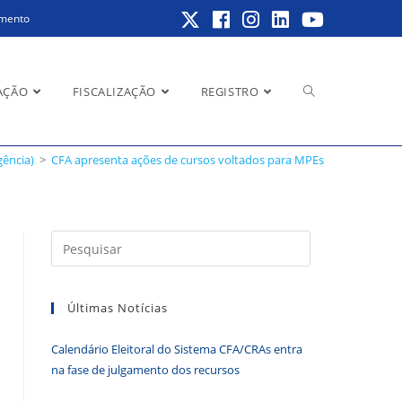
amento
Alternar
AÇÃO
FISCALIZAÇÃO
REGISTRO
gência)
>
CFA apresenta ações de cursos voltados para MPEs
pesquisa
Pressione
a
do
tecla
Últimas Notícias
“Esc”
para
Calendário Eleitoral do Sistema CFA/CRAs entra
fechar
site
na fase de julgamento dos recursos
o
painel