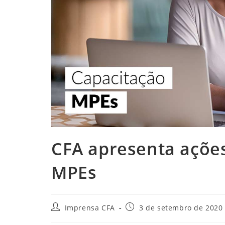
CFA apresenta ações
MPEs
Autor
Post
Imprensa CFA
3 de setembro de 2020
do
publicado: