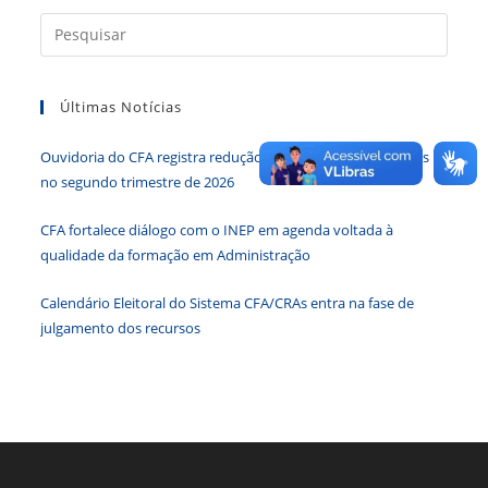
Press
a
tecla
Últimas Notícias
“Esc”
para
Ouvidoria do CFA registra redução de 34,65% nas demandas
fecha
no segundo trimestre de 2026
o
paine
CFA fortalece diálogo com o INEP em agenda voltada à
de
qualidade da formação em Administração
pesqu
Calendário Eleitoral do Sistema CFA/CRAs entra na fase de
julgamento dos recursos