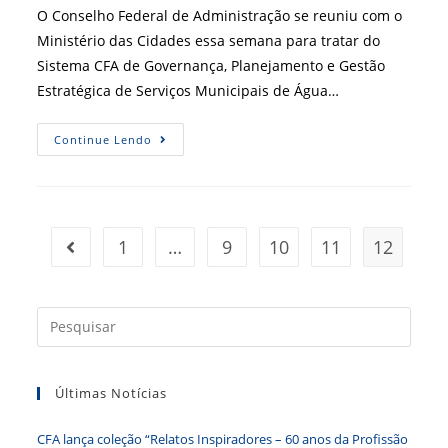
O Conselho Federal de Administração se reuniu com o
Ministério das Cidades essa semana para tratar do
Sistema CFA de Governança, Planejamento e Gestão
Estratégica de Serviços Municipais de Água…
CFA
Continue Lendo
Apresenta
O
CFA-
GESAE
No
Ministério
Das
1
…
9
10
11
12
Ir para a página anterior
Cidades
Press
a
tecla
Últimas Notícias
“Esc”
para
CFA lança coleção “Relatos Inspiradores – 60 anos da Profissão
fecha