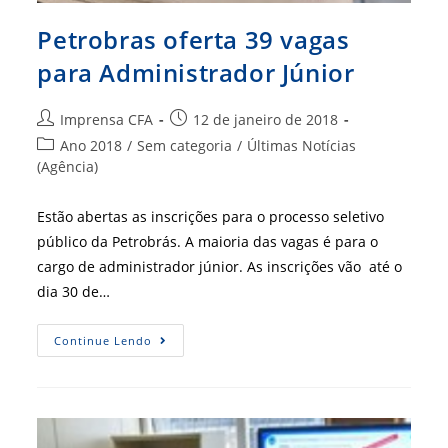
Petrobras oferta 39 vagas
para Administrador Júnior
Autor
Post
Imprensa CFA
12 de janeiro de 2018
do
publicado:
Categoria
Ano 2018
/
Sem categoria
/
Últimas Notícias
post:
do
(Agência)
post:
Estão abertas as inscrições para o processo seletivo
público da Petrobrás. A maioria das vagas é para o
cargo de administrador júnior. As inscrições vão até o
dia 30 de…
Petrobras
Continue Lendo
Oferta
39
Vagas
Para
Administrador
Júnior