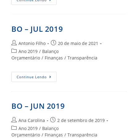
–
AGO
2019
BO – JUL 2019
Autor
Post
Antonio Filho
20 de maio de 2021
do
publicado:
Categoria
Ano 2019
/
Balanço
post:
do
Orçamentário
/
Finanças
/
Transparência
post:
BO
Continue Lendo
–
JUL
2019
BO – JUN 2019
Autor
Post
Ana Carolina
2 de setembro de 2019
do
publicado:
Categoria
Ano 2019
/
Balanço
post:
do
Orçamentário
/
Finanças
/
Transparência