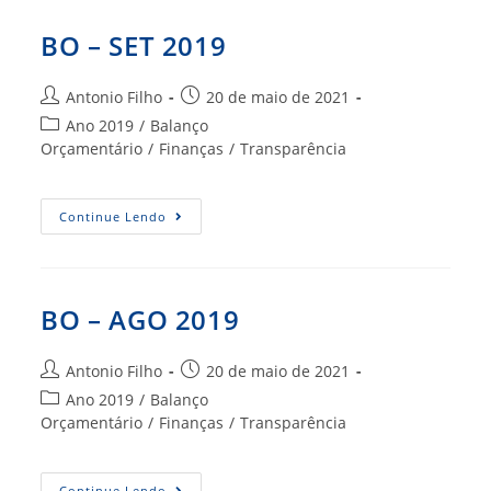
BO – SET 2019
Autor
Post
Antonio Filho
20 de maio de 2021
do
publicado:
Categoria
Ano 2019
/
Balanço
post:
do
Orçamentário
/
Finanças
/
Transparência
post:
BO
Continue Lendo
–
SET
2019
BO – AGO 2019
Autor
Post
Antonio Filho
20 de maio de 2021
do
publicado:
Categoria
Ano 2019
/
Balanço
post:
do
Orçamentário
/
Finanças
/
Transparência
post:
BO
Continue Lendo