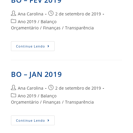
Autor
Post
Ana Carolina
2 de setembro de 2019
do
publicado:
Categoria
Ano 2019
/
Balanço
post:
do
Orçamentário
/
Finanças
/
Transparência
post:
BO
Continue Lendo
–
FEV
2019
BO – JAN 2019
Autor
Post
Ana Carolina
2 de setembro de 2019
do
publicado:
Categoria
Ano 2019
/
Balanço
post:
do
Orçamentário
/
Finanças
/
Transparência
post:
BO
Continue Lendo
–
JAN
2019