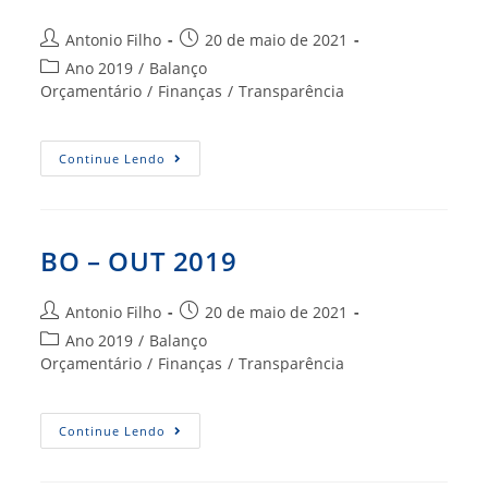
Autor
Post
Antonio Filho
20 de maio de 2021
do
publicado:
Categoria
Ano 2019
/
Balanço
post:
do
Orçamentário
/
Finanças
/
Transparência
post:
BO
Continue Lendo
–
NOV
2019
BO – OUT 2019
Autor
Post
Antonio Filho
20 de maio de 2021
do
publicado:
Categoria
Ano 2019
/
Balanço
post:
do
Orçamentário
/
Finanças
/
Transparência
post:
BO
Continue Lendo
–
OUT
2019