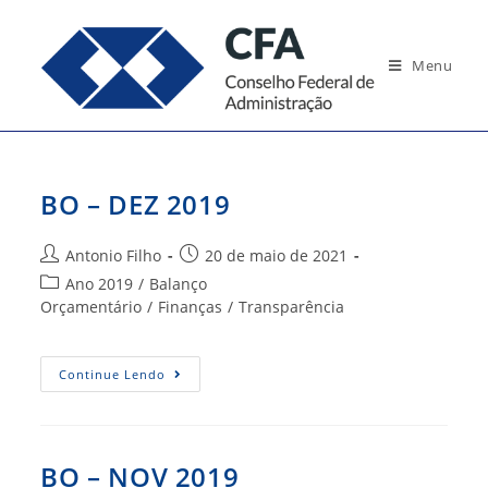
Ir
para
Menu
o
conteúdo
BO – DEZ 2019
Autor
Post
Antonio Filho
20 de maio de 2021
do
publicado:
Categoria
Ano 2019
/
Balanço
post:
do
Orçamentário
/
Finanças
/
Transparência
post:
BO
Continue Lendo
–
DEZ
2019
BO – NOV 2019