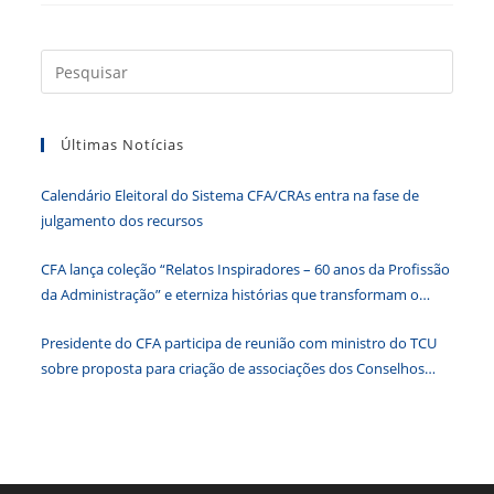
Press
a
tecla
Últimas Notícias
“Esc”
para
Calendário Eleitoral do Sistema CFA/CRAs entra na fase de
fecha
julgamento dos recursos
o
paine
CFA lança coleção “Relatos Inspiradores – 60 anos da Profissão
de
da Administração” e eterniza histórias que transformam o
pesqu
Brasil
Presidente do CFA participa de reunião com ministro do TCU
sobre proposta para criação de associações dos Conselhos
Federais