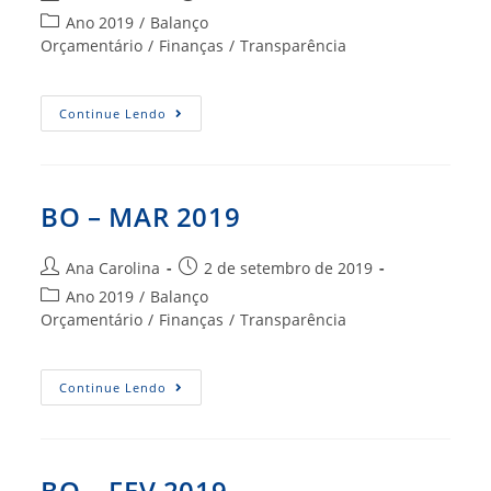
do
publicado:
Categoria
Ano 2019
/
Balanço
post:
do
Orçamentário
/
Finanças
/
Transparência
post:
BO
Continue Lendo
–
ABR
2019
BO – MAR 2019
Autor
Post
Ana Carolina
2 de setembro de 2019
do
publicado:
Categoria
Ano 2019
/
Balanço
post:
do
Orçamentário
/
Finanças
/
Transparência
post:
BO
Continue Lendo
–
MAR
2019
BO – FEV 2019