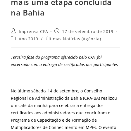
mais uma etapa concluída
na Bahia
Autor
Post
Imprensa CFA
17 de setembro de 2019
do
publicado:
Categoria
Ano 2019
/
Últimas Notícias (Agência)
post:
do
post:
Terceira fase do programa oferecido pelo CFA foi
encerrada com a entrega de certificados aos participantes
No último sábado, 14 de setembro, o Conselho
Regional de Administração da Bahia (CRA-BA) realizou
um café da manhã para celebrar a entrega dos
certificados aos administradores que concluíram o
Programa de Capacitação e de Formação de
Multiplicadores de Conhecimento em MPEs. O evento