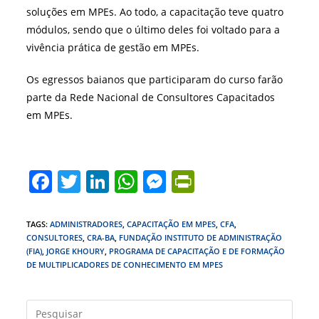
soluções em MPEs. Ao todo, a capacitação teve quatro
módulos, sendo que o último deles foi voltado para a
vivência prática de gestão em MPEs.
Os egressos baianos que participaram do curso farão
parte da Rede Nacional de Consultores Capacitados
em MPEs.
F
T
Li
W
M
Pr
a
w
n
h
e
in
c
itt
k
at
ss
tF
TAGS
:
ADMINISTRADORES
,
CAPACITAÇÃO EM MPES
,
CFA
,
CONSULTORES
,
CRA-BA
,
FUNDAÇÃO INSTITUTO DE ADMINISTRAÇÃO
e
er
e
s
e
ri
(FIA)
,
JORGE KHOURY
,
PROGRAMA DE CAPACITAÇÃO E DE FORMAÇÃO
b
dI
A
n
e
DE MULTIPLICADORES DE CONHECIMENTO EM MPES
o
n
p
g
n
Press
o
p
er
dl