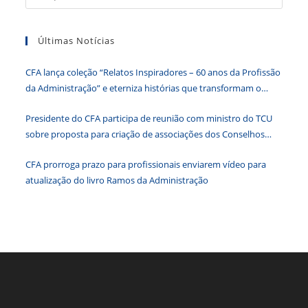
a
k
y
tecla
Últimas Notícias
“Esc”
para
CFA lança coleção “Relatos Inspiradores – 60 anos da Profissão
fecha
da Administração” e eterniza histórias que transformam o
o
Brasil
paine
Presidente do CFA participa de reunião com ministro do TCU
de
sobre proposta para criação de associações dos Conselhos
pesqu
Federais
CFA prorroga prazo para profissionais enviarem vídeo para
atualização do livro Ramos da Administração