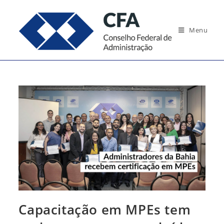
Ir
para
Menu
o
conteúdo
Capacitação em MPEs tem