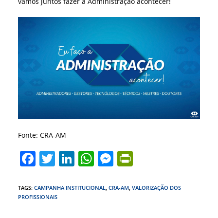
vamos juntos fazer a Administração acontecer!
Fonte: CRA-AM
F
T
Li
W
M
Pr
a
w
n
h
e
in
c
itt
k
at
ss
tF
TAGS
:
CAMPANHA INSTITUCIONAL
,
CRA-AM
,
VALORIZAÇÃO DOS
PROFISSIONAIS
e
er
e
s
e
ri