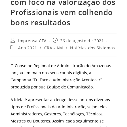
com foco na valorização dos
Profissionais vem colhendo
bons resultados
Autor
Post
Imprensa CFA
26 de agosto de 2021
do
publicado:
Categoria
Ano 2021
/
CRA - AM
/
Notícias dos Sistemas
post:
do
post:
O Conselho Regional de Administração do Amazonas
lançou em maio nos seus canais digitais, a
Campanha “Eu Faço a Administração Acontecer”,
produzida por sua Equipe de Comunicação.
A ideia é apresentar ao longo desse ano, os diversos
tipos de Profissionais da Administração, sejam eles
Administradores, Gestores, Tecnólogos, Técnicos,
Mestres ou Doutores. Assim, cada seguimento se