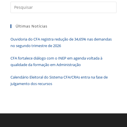
b
dI
A
n
e
Press
o
n
p
g
n
a
o
p
er
dl
tecla
k
y
Últimas Notícias
“Esc”
para
Ouvidoria do CFA registra redução de 34,65% nas demandas
fecha
no segundo trimestre de 2026
o
paine
CFA fortalece diálogo com o INEP em agenda voltada à
de
qualidade da formação em Administração
pesqu
Calendário Eleitoral do Sistema CFA/CRAs entra na fase de
julgamento dos recursos