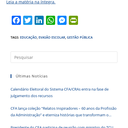
Leia a matéria na íntegra.
F
T
Li
W
M
Pr
a
w
n
h
e
in
c
itt
k
at
ss
tF
TAGS
:
EDUCAÇÃO
,
EVASÃO ESCOLAR
,
GESTÃO PÚBLICA
e
er
e
s
e
ri
b
dI
A
n
e
Press
a
o
n
p
g
n
tecla
o
p
er
dl
Últimas Notícias
“Esc”
k
y
para
Calendário Eleitoral do Sistema CFA/CRAs entra na fase de
fecha
julgamento dos recursos
o
paine
CFA lança coleção “Relatos Inspiradores – 60 anos da Profissão
de
da Administração” e eterniza histórias que transformam o
pesqu
Brasil
Presidente do CFA participa de reunião com ministro do TCU