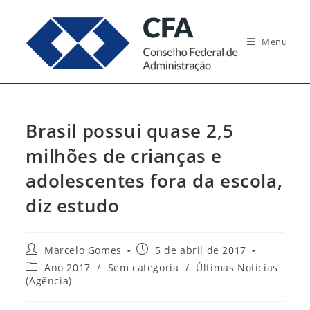
Ir
para
Menu
o
conteúdo
Brasil possui quase 2,5
milhões de crianças e
adolescentes fora da escola,
diz estudo
Autor
Post
Marcelo Gomes
5 de abril de 2017
do
publicado:
Categoria
Ano 2017
/
Sem categoria
/
Últimas Notícias
post:
do
(Agência)
post: