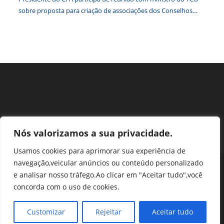
sobre proposta para criação de associações dos Conselhos
Federais
Nós valorizamos a sua privacidade.
Usamos cookies para aprimorar sua experiência de
navegação,veicular anúncios ou conteúdo personalizado
Perguntas Frequentes
Ouvidoria
Transparência e prestação de contas
e analisar nosso tráfego.Ao clicar em "Aceitar tudo",você
Assessoria de Imprensa
Portal SEI
LGPD
concorda com o uso de cookies.
Protocolo / Peticionamento
Setor de Autarquias Sul 1 Bloco L Edificio CFA - Asa Sul, Brasília -
Customizar
Rejeitar
Aceitar tudo
DF, 70070-932 | Telefone: (61) 3218-1800 | cfa@cfa.org.br |
Copyright - 2024 CFA | All Rights Reserved | Powered by CFA