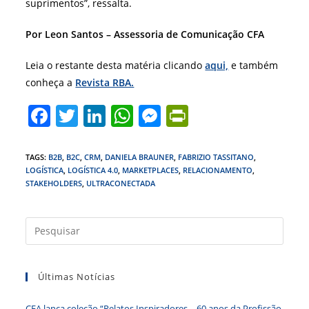
suprimentos”, ressalta.
Por Leon Santos – Assessoria de Comunicação CFA
Leia o restante desta matéria clicando
aqui,
e também
conheça a
Revista RBA.
F
T
Li
W
M
Pr
a
w
n
h
e
in
c
itt
k
at
ss
tF
TAGS
:
B2B
,
B2C
,
CRM
,
DANIELA BRAUNER
,
FABRIZIO TASSITANO
,
LOGÍSTICA
,
LOGÍSTICA 4.0
,
MARKETPLACES
,
RELACIONAMENTO
,
e
er
e
s
e
ri
STAKEHOLDERS
,
ULTRACONECTADA
b
dI
A
n
e
o
n
p
g
n
Press
o
p
er
dl
a
tecla
k
y
Últimas Notícias
“Esc”
para
CFA lança coleção “Relatos Inspiradores – 60 anos da Profissão