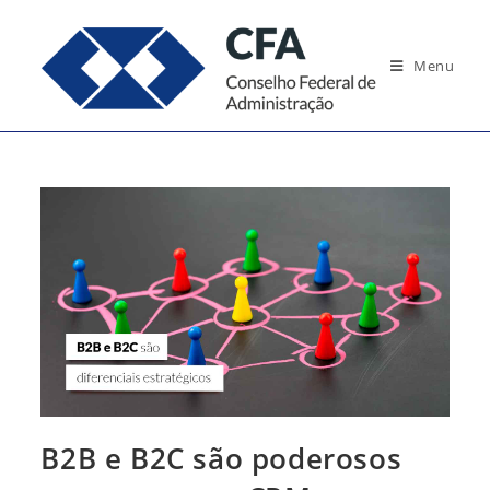
Ir
para
Menu
o
conteúdo
B2B e B2C são poderosos