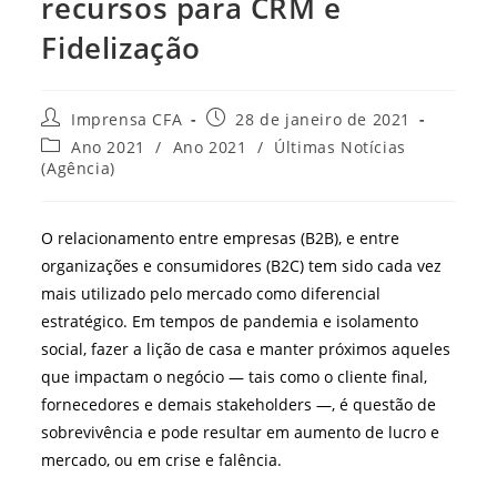
recursos para CRM e
Fidelização
Autor
Post
Imprensa CFA
28 de janeiro de 2021
do
publicado:
Categoria
Ano 2021
/
Ano 2021
/
Últimas Notícias
post:
do
(Agência)
post:
O relacionamento entre empresas (B2B), e entre
organizações e consumidores (B2C) tem sido cada vez
mais utilizado pelo mercado como diferencial
estratégico. Em tempos de pandemia e isolamento
social, fazer a lição de casa e manter próximos aqueles
que impactam o negócio — tais como o cliente final,
fornecedores e demais stakeholders —, é questão de
sobrevivência e pode resultar em aumento de lucro e
mercado, ou em crise e falência.