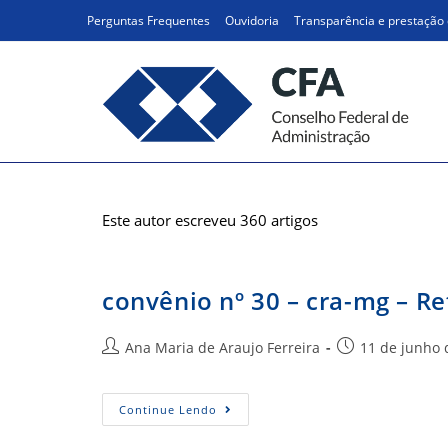
Ir
Perguntas Frequentes
Ouvidoria
Transparência e prestação 
para
o
conteúdo
Autor:
Ana Maria de Ara
Este autor escreveu 360 artigos
convênio nº 30 – cra-mg – Re
Autor
Post
Ana Maria de Araujo Ferreira
11 de junho 
do
publicado:
post:
Convênio
Continue Lendo
Nº
30