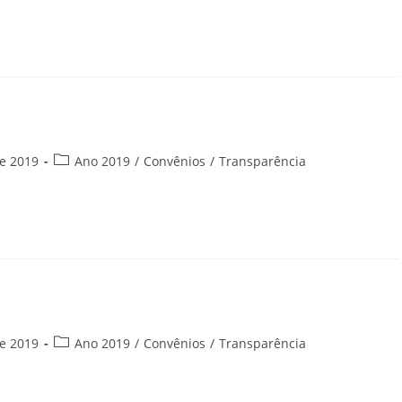
post:
Categoria
e 2019
Ano 2019
/
Convênios
/
Transparência
do
post:
Categoria
e 2019
Ano 2019
/
Convênios
/
Transparência
do
post: