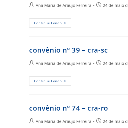
Autor
Post
Ana Maria de Araujo Ferreira
24 de maio d
do
publicado:
post:
Convênio
Continue Lendo
Nº
34
–
Cra-
Pr
convênio nº 39 – cra-sc
Autor
Post
Ana Maria de Araujo Ferreira
24 de maio d
do
publicado:
post:
Convênio
Continue Lendo
Nº
39
–
Cra-
Sc
convênio nº 74 – cra-ro
Autor
Post
Ana Maria de Araujo Ferreira
24 de maio d
do
publicado: