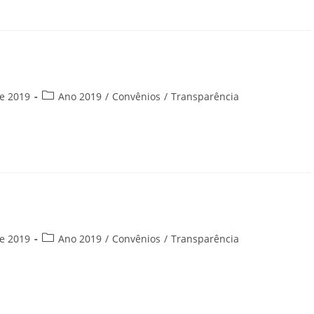
Categoria
e 2019
Ano 2019
/
Convênios
/
Transparência
do
post:
Categoria
e 2019
Ano 2019
/
Convênios
/
Transparência
do
post: