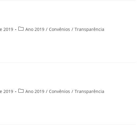
Categoria
e 2019
Ano 2019
/
Convênios
/
Transparência
do
post:
Categoria
e 2019
Ano 2019
/
Convênios
/
Transparência
do
post: