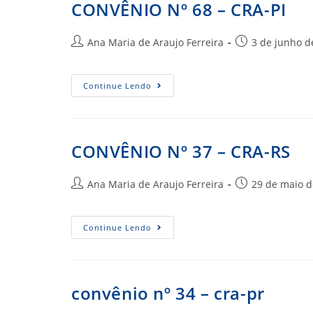
CONVÊNIO Nº 68 – CRA-PI
Autor
Post
Ana Maria de Araujo Ferreira
3 de junho d
do
publicado:
post:
CONVÊNIO
Continue Lendo
Nº
68
–
CRA-
PI
CONVÊNIO Nº 37 – CRA-RS
Autor
Post
Ana Maria de Araujo Ferreira
29 de maio d
do
publicado:
post:
CONVÊNIO
Continue Lendo
Nº
37
–
CRA-
RS
convênio nº 34 – cra-pr