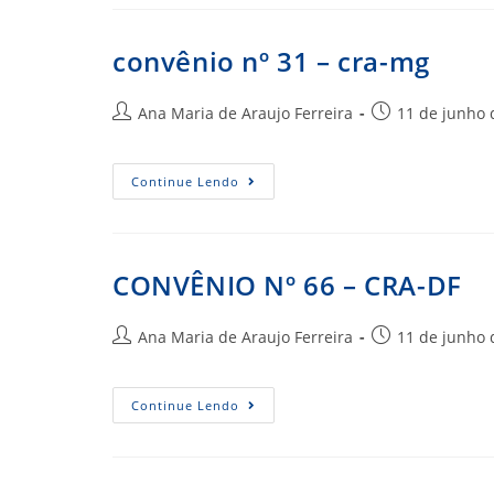
–
Cra-
Mg
–
convênio nº 31 – cra-mg
Retificação
Autor
Post
Ana Maria de Araujo Ferreira
11 de junho 
do
publicado:
post:
Convênio
Continue Lendo
Nº
31
–
Cra-
Mg
CONVÊNIO Nº 66 – CRA-DF
Autor
Post
Ana Maria de Araujo Ferreira
11 de junho 
do
publicado:
post:
CONVÊNIO
Continue Lendo
Nº
66
–
CRA-
DF