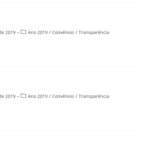
Categoria
de 2019
Ano 2019
/
Convênios
/
Transparência
do
post:
Categoria
de 2019
Ano 2019
/
Convênios
/
Transparência
do
post: