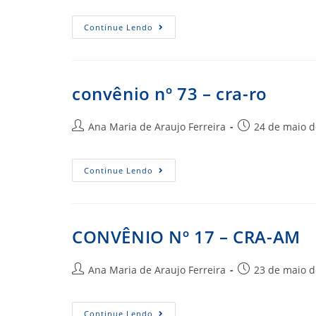
post:
Convênio
Continue Lendo
Nº
74
–
Cra-
Ro
convênio nº 73 – cra-ro
Autor
Post
Ana Maria de Araujo Ferreira
24 de maio d
do
publicado:
post:
Convênio
Continue Lendo
Nº
73
–
Cra-
Ro
CONVÊNIO Nº 17 – CRA-AM
Autor
Post
Ana Maria de Araujo Ferreira
23 de maio d
do
publicado:
post:
CONVÊNIO
Continue Lendo