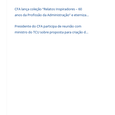
painel
CFA lança coleção “Relatos Inspiradores – 60
de
anos da Profissão da Administração” e eterniza
pesquisa.
histórias que transformam o Brasil
Presidente do CFA participa de reunião com
ministro do TCU sobre proposta para criação de
associações dos Conselhos Federais