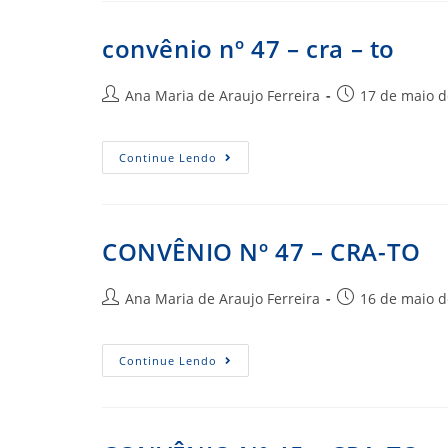
CRA-
MG
convênio nº 47 – cra – to
Autor
Post
Ana Maria de Araujo Ferreira
17 de maio d
do
publicado:
post:
Convênio
Continue Lendo
Nº
47
–
Cra
–
To
CONVÊNIO Nº 47 – CRA-TO
Autor
Post
Ana Maria de Araujo Ferreira
16 de maio d
do
publicado:
post:
CONVÊNIO
Continue Lendo
Nº
47
–
CRA-
TO