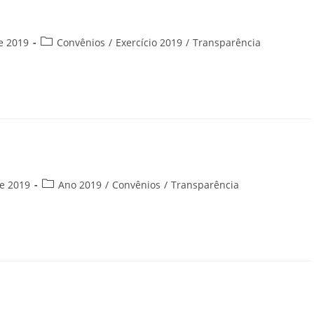
Categoria
e 2019
Convênios
/
Exercício 2019
/
Transparência
do
post:
Categoria
e 2019
Ano 2019
/
Convênios
/
Transparência
do
post: