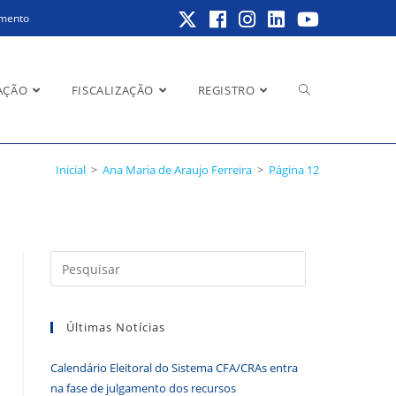
amento
Alternar
AÇÃO
FISCALIZAÇÃO
REGISTRO
Inicial
>
Ana Maria de Araujo Ferreira
>
Página 12
pesquisa
Pressione
do
a
tecla
Últimas Notícias
“Esc”
para
site
Calendário Eleitoral do Sistema CFA/CRAs entra
fechar
na fase de julgamento dos recursos
o