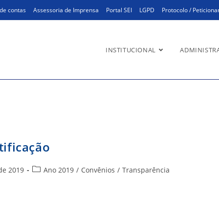
de contas
Assessoria de Imprensa
Portal SEI
LGPD
Protocolo / Peticion
INSTITUCIONAL
ADMINISTR
ujo Ferreira
tificação
Categoria
de 2019
Ano 2019
/
Convênios
/
Transparência
do
post: