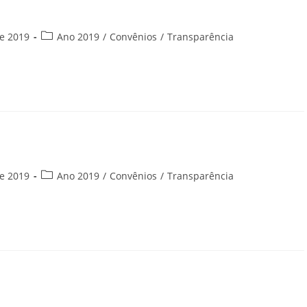
Categoria
e 2019
Ano 2019
/
Convênios
/
Transparência
do
post:
Categoria
e 2019
Ano 2019
/
Convênios
/
Transparência
do
post: