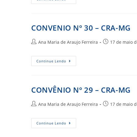
Nº
17
–
CRA-
AM
CONVENIO Nº 30 – CRA-MG
Autor
Post
Ana Maria de Araujo Ferreira
17 de maio d
do
publicado:
post:
CONVENIO
Continue Lendo
Nº
30
–
CRA-
MG
CONVÊNIO Nº 29 – CRA-MG
Autor
Post
Ana Maria de Araujo Ferreira
17 de maio d
do
publicado:
post:
CONVÊNIO
Continue Lendo
Nº
29
–