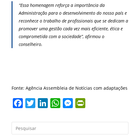
“Essa homenagem reforça a importância da
Administração para o desenvolvimento do nosso país e
reconhece o trabalho de profissionais que se dedicam a
promover uma gestão cada vez mais eficiente, ética e
comprometida com a sociedade”, afirmou o
conselheiro.
Fonte: Agência Assembleia de Notícias com adaptações
F
T
Li
W
M
Pr
a
w
n
h
e
in
c
itt
k
at
ss
tF
Press
e
er
e
s
e
ri
a