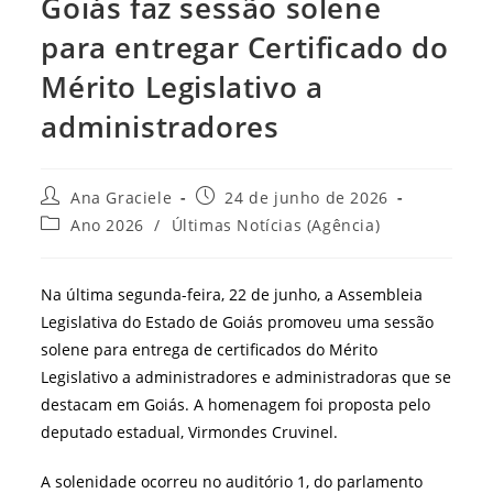
Goiás faz sessão solene
para entregar Certificado do
Mérito Legislativo a
administradores
Autor
Post
Ana Graciele
24 de junho de 2026
do
publicado:
Categoria
Ano 2026
/
Últimas Notícias (Agência)
post:
do
post:
Na última segunda-feira, 22 de junho, a Assembleia
Legislativa do Estado de Goiás promoveu uma sessão
solene para entrega de certificados do Mérito
Legislativo a administradores e administradoras que se
destacam em Goiás. A homenagem foi proposta pelo
deputado estadual, Virmondes Cruvinel.
A solenidade ocorreu no auditório 1, do parlamento