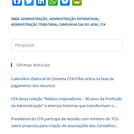
F
T
Li
W
M
Pr
a
w
n
h
e
in
c
itt
k
at
ss
tF
TAGS
:
ADMINISTRAÇÃO
,
ADMINISTRAÇÃO PATRIMONIAL
,
ADMINISTRAÇÃO TRIBUTÁRIA
,
CAMPANHA DIA DO ADM
,
CFA
e
er
e
s
e
ri
b
dI
A
n
e
Press
o
n
p
g
n
a
o
p
er
dl
tecla
k
y
Últimas Notícias
“Esc”
para
Calendário Eleitoral do Sistema CFA/CRAs entra na fase de
fecha
julgamento dos recursos
o
paine
CFA lança coleção “Relatos Inspiradores – 60 anos da Profissão
de
da Administração” e eterniza histórias que transformam o
pesqu
Brasil
Presidente do CFA participa de reunião com ministro do TCU
sobre proposta para criação de associações dos Conselhos
Federais