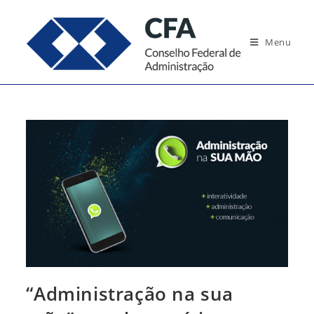
Ir
para
Menu
o
conteúdo
“Administração na sua