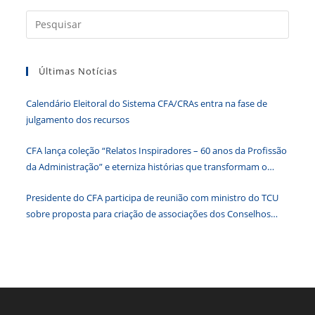
e
er
e
s
e
ri
b
dI
A
n
e
Press
a
o
n
p
g
n
tecla
o
p
er
dl
Últimas Notícias
“Esc”
k
y
para
Calendário Eleitoral do Sistema CFA/CRAs entra na fase de
fecha
julgamento dos recursos
o
paine
CFA lança coleção “Relatos Inspiradores – 60 anos da Profissão
de
da Administração” e eterniza histórias que transformam o
pesqu
Brasil
Presidente do CFA participa de reunião com ministro do TCU
sobre proposta para criação de associações dos Conselhos
Federais