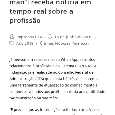
mão”: receba notícia em
tempo real sobre a
profissão
Autor
Post
Imprensa CFA
18 de junho de 2019
do
publicado:
Categoria
Ano 2019
/
Últimas Notícias (Agência)
post:
do
post:
Já pensou em receber no seu WhatsApp assuntos
relacionados à profissão e ao Sistema CFA/CRAs? A
indagação já é realidade no Conselho Federal de
Administração (CFA) que conta há três meses como
uma ferramenta de atualização do conhecimento e
conteúdos voltados aos profissionais da área, intitulado
“Administração na sua mão”.
“É preciso que as informações voltadas a área/classe