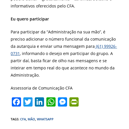
informativos oferecidos pelo CFA.
Eu quero participar
Para participar da “Administração na sua mão”, é
preciso adicionar o número funcional da comunicação
da autarquia e enviar uma mensagem para
(61) 99926-
0731
, informando o desejo em participar do grupo. A
partir daí, basta ficar de olho nas mensagens e se
inteirar em tempo real do que acontece no mundo da
Administração.
Assessoria de Comunicação CFA
F
T
Li
W
M
Pr
a
w
n
h
e
in
c
itt
k
at
ss
tF
TAGS
:
CFA
,
MÃO
,
WHATSAPP