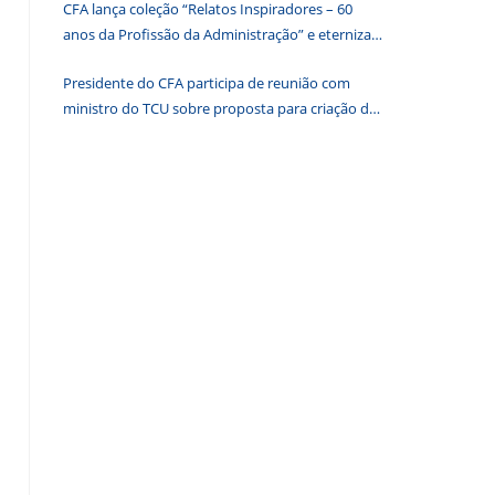
CFA lança coleção “Relatos Inspiradores – 60
de
anos da Profissão da Administração” e eterniza
pesquisa.
histórias que transformam o Brasil
Presidente do CFA participa de reunião com
ministro do TCU sobre proposta para criação de
associações dos Conselhos Federais