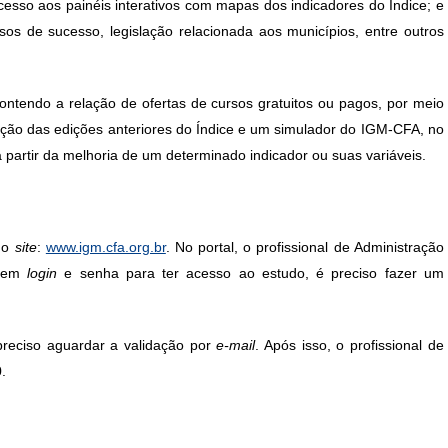
sso aos painéis interativos com mapas dos indicadores do Índice; e
casos de sucesso, legislação relacionada
aos municípios
, entre outros
ontendo a relação de ofertas de cursos gratuitos ou pagos, por meio
ação das edições anteriores do Índice e um simulador do IGM-CFA, no
 partir da melhoria de um determinado indicador ou suas variáveis.
 do
site
:
www.igm.cfa.org.br
. No portal, o profissional de Administração
 tem
login
e senha para ter acesso ao estudo, é preciso fazer um
preciso aguardar a validação por
e-mail
. Após isso, o profissional de
.