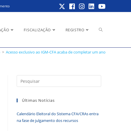
amento
Alternar
AÇÃO
FISCALIZAÇÃO
REGISTRO
 ano
)
>
Acesso exclusivo ao IGM-CFA acaba de completar um ano
pesquisa
Pressione
a
do
tecla
Últimas Notícias
“Esc”
para
Calendário Eleitoral do Sistema CFA/CRAs entra
fechar
site
na fase de julgamento dos recursos
o
painel