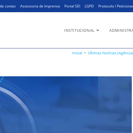
de contas
Assessoria de Imprensa
Portal SEI
LGPD
Protocolo / Peticion
INSTITUCIONAL
ADMINISTR
GM-CFA acaba de completar um
Inicial
>
Últimas Notícias (Agência