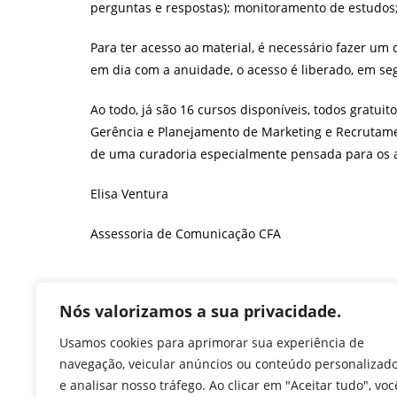
perguntas e respostas)
; monitoramento de estudos;
Para ter acesso ao material, é necessário fazer um
em dia com a anuidade, o acesso é liberado, em seg
Ao todo, já são 16 cursos disponíveis, todos gratuit
Gerência e Planejamento de Marketing e
Recrutamen
de uma curadoria especialmente pensada para os 
Elisa Ventura
Assessoria de Comunicação CFA
F
T
Li
W
M
Pr
Nós valorizamos a sua privacidade.
a
w
n
h
e
in
Usamos cookies para aprimorar sua experiência de
c
itt
k
at
ss
tF
navegação, veicular anúncios ou conteúdo personalizad
TAGS
:
ACADEMIA CORPORATIVA DA ADMINISTRAÇÃO
,
ACADM
,
LA
e analisar nosso tráfego. Ao clicar em "Aceitar tudo", voc