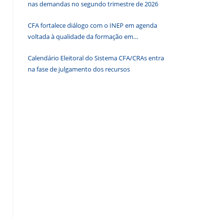
nas demandas no segundo trimestre de 2026
o
painel
CFA fortalece diálogo com o INEP em agenda
de
voltada à qualidade da formação em
pesquisa.
Administração
Calendário Eleitoral do Sistema CFA/CRAs entra
na fase de julgamento dos recursos