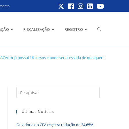
amento
Alternar
AÇÃO
FISCALIZAÇÃO
REGISTRO
alquer lugar do país
ACAdm já possui 16 cursos e pode ser acessada de qualquer lugar do país
pesquisa
do
Pressione
a
tecla
Últimas Notícias
“Esc”
site
para
Ouvidoria do CFA registra redução de 34,65%
fechar