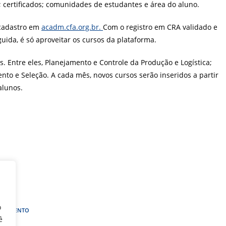
 certificados; comunidades de estudantes e área do aluno.
 cadastro em
acadm.cfa.org.br.
Com o registro em CRA validado e
uida, é só aproveitar os cursos da plataforma.
os. Entre eles, Planejamento e Controle da Produção e Logística;
to e Seleção. A cada mês, novos cursos serão inseridos a partir
alunos.
o
NÇAMENTO
ê