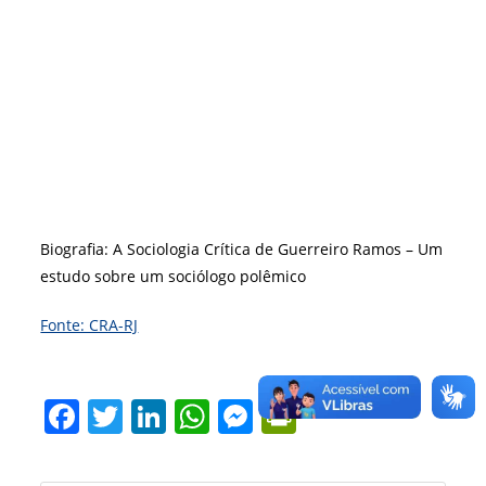
Biografia: A Sociologia Crítica de Guerreiro Ramos – Um
estudo sobre um sociólogo polêmico
Fonte: CRA-RJ
F
T
Li
W
M
Pr
a
w
n
h
e
in
c
itt
k
at
ss
tF