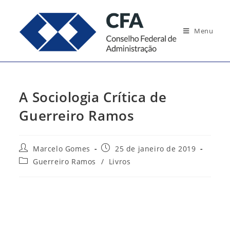
Ir
para
Menu
o
conteúdo
A Sociologia Crítica de
Guerreiro Ramos
Autor
Post
Marcelo Gomes
25 de janeiro de 2019
do
publicado:
Categoria
Guerreiro Ramos
/
Livros
post:
do
post: