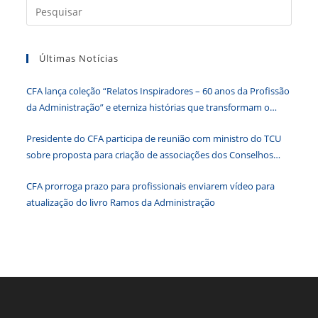
Press
e
er
e
s
e
ri
a
b
dI
A
n
e
tecla
Últimas Notícias
“Esc”
o
n
p
g
n
para
o
p
er
dl
CFA lança coleção “Relatos Inspiradores – 60 anos da Profissão
fecha
k
y
da Administração” e eterniza histórias que transformam o
o
Brasil
paine
Presidente do CFA participa de reunião com ministro do TCU
de
sobre proposta para criação de associações dos Conselhos
pesqu
Federais
CFA prorroga prazo para profissionais enviarem vídeo para
atualização do livro Ramos da Administração