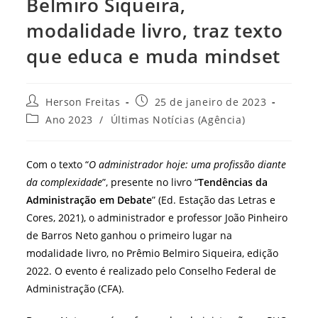
Belmiro Siqueira,
modalidade livro, traz texto
que educa e muda mindset
Autor
Post
Herson Freitas
25 de janeiro de 2023
do
publicado:
Categoria
Ano 2023
/
Últimas Notícias (Agência)
post:
do
post:
Com o texto “
O administrador hoje: uma profissão diante
da complexidade
”, presente no livro “
Tendências da
Administração em Debate
” (Ed. Estação das Letras e
Cores, 2021), o administrador e professor João Pinheiro
de Barros Neto ganhou o primeiro lugar na
modalidade livro, no Prêmio Belmiro Siqueira, edição
2022. O evento é realizado pelo Conselho Federal de
Administração (CFA).