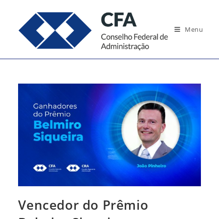
Ir
para
Menu
o
conteúdo
Vencedor do Prêmio