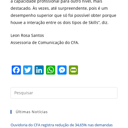
a capacidade profissional para outro nível, mais
destacado. Às vezes, até surpreendente, pois é um
desempenho superior que só foi possível obter porque
houve a interação entre os dois tipos de Skills”, diz.
Leon Rosa Santos
Assessoria de Comunicação do CFA.
F
T
Li
W
M
Pr
a
w
n
h
e
in
c
itt
k
at
ss
tF
Press
e
er
e
s
e
ri
a
b
dI
A
n
e
tecla
Últimas Notícias
“Esc”
o
n
p
g
n
para
o
p
er
dl
Ouvidoria do CFA registra redução de 34,65% nas demandas
fecha