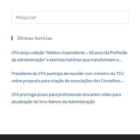
e
er
e
s
e
ri
b
dI
A
n
e
Press
a
o
n
p
g
n
tecla
o
p
er
dl
Últimas Notícias
“Esc”
k
y
para
CFA lança coleção “Relatos Inspiradores – 60 anos da Profissão
fecha
da Administração” e eterniza histórias que transformam o
o
Brasil
paine
Presidente do CFA participa de reunião com ministro do TCU
de
sobre proposta para criação de associações dos Conselhos
pesqu
Federais
CFA prorroga prazo para profissionais enviarem vídeo para
atualização do livro Ramos da Administração