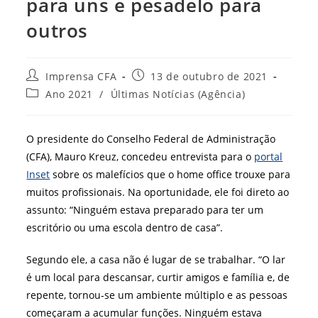
para uns e pesadelo para
outros
Autor
Post
Imprensa CFA
13 de outubro de 2021
do
publicado:
Categoria
Ano 2021
/
Últimas Notícias (Agência)
post:
do
post:
O presidente do Conselho Federal de Administração
(CFA), Mauro Kreuz, concedeu entrevista para o
portal
Inset
sobre os malefícios que o home office trouxe para
muitos profissionais. Na oportunidade, ele foi direto ao
assunto: “Ninguém estava preparado para ter um
escritório ou uma escola dentro de casa”.
Segundo ele, a casa não é lugar de se trabalhar. “O lar
é um local para descansar, curtir amigos e família e, de
repente, tornou-se um ambiente múltiplo e as pessoas
começaram a acumular funções. Ninguém estava