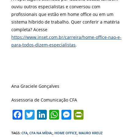
ouviu outros especialistas e conversou com
profissionais que estão em home office ou em um
sistema híbrido de trabalho. Quer conferir a matéria
completa? Acesse
https://www.inset.com.br/carreira/home-office-nao-e-
para-todos-dizem-especialistas
.
Ana Graciele Gonçalves
Assessoria de Comunicação CFA
F
T
Li
W
M
Pr
a
w
n
h
e
in
c
itt
k
at
ss
tF
TAGS
:
CFA
,
CFA NA MÍDIA;
,
HOME OFFICE
,
MAURO KREUZ