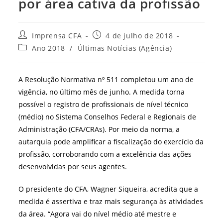
por área cativa da profissão
Autor
Post
Imprensa CFA
4 de julho de 2018
do
publicado:
Categoria
Ano 2018
/
Últimas Notícias (Agência)
post:
do
post:
A Resolução Normativa nº 511 completou um ano de
vigência, no último mês de junho. A medida torna
possível o registro de profissionais de nível técnico
(médio) no Sistema Conselhos Federal e Regionais de
Administração (CFA/CRAs). Por meio da norma, a
autarquia pode amplificar a fiscalização do exercício da
profissão, corroborando com a excelência das ações
desenvolvidas por seus agentes.
O presidente do CFA, Wagner Siqueira, acredita que a
medida é assertiva e traz mais segurança às atividades
da área. “Agora vai do nível médio até mestre e