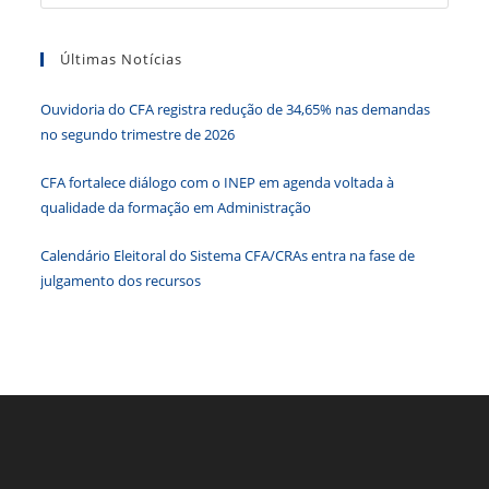
a
o
n
p
g
n
tecla
o
p
er
dl
Últimas Notícias
“Esc”
k
y
para
Ouvidoria do CFA registra redução de 34,65% nas demandas
fecha
no segundo trimestre de 2026
o
paine
CFA fortalece diálogo com o INEP em agenda voltada à
de
qualidade da formação em Administração
pesqu
Calendário Eleitoral do Sistema CFA/CRAs entra na fase de
julgamento dos recursos