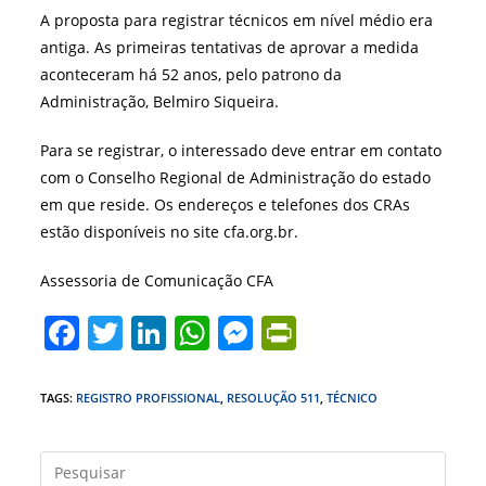
A proposta para registrar técnicos em nível médio era
antiga. As primeiras tentativas de aprovar a medida
aconteceram há 52 anos, pelo patrono da
Administração, Belmiro Siqueira.
Para se registrar, o interessado deve entrar em contato
com o Conselho Regional de Administração do estado
em que reside. Os endereços e telefones dos CRAs
estão disponíveis no site cfa.org.br.
Assessoria de Comunicação CFA
F
T
Li
W
M
Pr
a
w
n
h
e
in
c
itt
k
at
ss
tF
TAGS
:
REGISTRO PROFISSIONAL
,
RESOLUÇÃO 511
,
TÉCNICO
e
er
e
s
e
ri
b
dI
A
n
e
Press