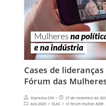
Cases de lideranças
Fórum das Mulhere
Autor
Post
Imprensa CFA
27 de novembro de 20
do
publicado:
Categoria
Ano 2020
/
ELAS
/
III fórum mulher ADM