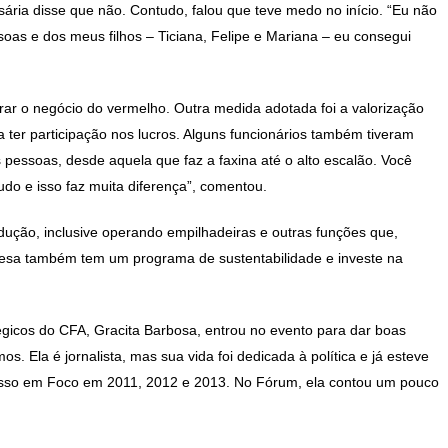
ria disse que não. Contudo, falou que teve medo no início. “Eu não
as e dos meus filhos – Ticiana, Felipe e Mariana – eu consegui
tirar o negócio do vermelho. Outra medida adotada foi a valorização
ter participação nos lucros. Alguns funcionários também tiveram
as pessoas, desde aquela que faz a faxina até o alto escalão. Você
do e isso faz muita diferença”, comentou.
dução, inclusive operando empilhadeiras e outras funções que,
esa também tem um programa de sustentabilidade e investe na
tégicos do CFA, Gracita Barbosa, entrou no evento para dar boas
s. Ela é jornalista, mas sua vida foi dedicada à política e já esteve
esso em Foco em 2011, 2012 e 2013. No Fórum, ela contou um pouco