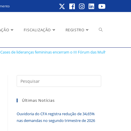
amento
Alternar
AÇÃO
FISCALIZAÇÃO
REGISTRO
 das Mulheres ADMs
Cases de lideranças femininas encerram o III Fórum das Mulheres ADMs
pesquisa
Pressione
a
do
tecla
Últimas Notícias
“Esc”
para
Ouvidoria do CFA registra redução de 34,65%
fechar
site
nas demandas no segundo trimestre de 2026
o
painel