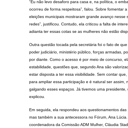
“Eu não levo desaforo para casa e, na política, o e
ocorreu de forma respeitosa”, falou. Sobre fomentar a
eleições municipais mostraram grande avanço nesse se
redes”, justificou. Contudo, ela criticou a falta de in
adianta ter essas cotas se as mulheres não estão dispo
Outra questão tocada pela secretária foi o fato de qu
poder judiciário, ministério público, forças armadas, pol
por diante. Como o acesso é por meio de concurso, 
estabilidade, questões que, segundo Ana são valorizada
estar disposta a ter essa visibilidade. Sem contar qu
para ampliar essa participação e é natural ser assim,
galgando esses espaços. Já tivemos uma presidente,
explicou.
Em seguida, ela respondeu aos questionamentos das pa
mas também a sua antecessora no Fórum, Ana Lúcia. P
coordenadora da Comissão ADM Mulher, Cláudia Stadtlo