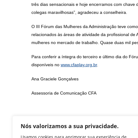
três dias sensacionais e hoje encerramos com chave
colegas maravilhosas”, agradeceu a conselheira.
O III Fórum das Mulheres da Administração teve como
relacionados às áreas de atividade da profissional de
mulheres no mercado de trabalho. Quase duas mil pes
Para conferir a íntegra do terceiro e último dia do Fó
disponíveis no
www.cfaplay.org.br
.
Ana Graciele Gonçalves
Assessoria de Comunicação CFA
F
T
Li
W
M
Pr
Nós valorizamos a sua privacidade.
a
w
n
h
e
in
Usamos cookies para aprimorar sua experiência de