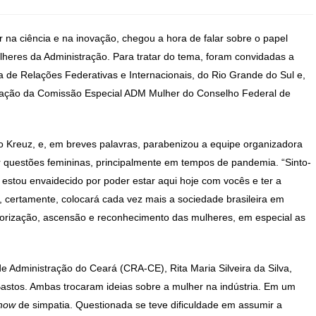
r na ciência e na inovação, chegou a hora de falar sobre o papel
Mulheres da Administração. Para tratar do tema, foram convidadas a
a de Relações Federativas e Internacionais, do Rio Grande do Sul e,
ização da Comissão Especial ADM Mulher do Conselho Federal de
uro Kreuz, e, em breves palavras, parabenizou a equipe organizadora
 questões femininas, principalmente em tempos de pandemia. “Sinto-
stou envaidecido por poder estar aqui hoje com vocês e ter a
 certamente, colocará cada vez mais a sociedade brasileira em
orização, ascensão e reconhecimento das mulheres, em especial as
e Administração do Ceará (CRA-CE), Rita Maria Silveira da Silva,
Bastos. Ambas trocaram ideias sobre a mulher na indústria. Em um
how
de simpatia. Questionada se teve dificuldade em assumir a