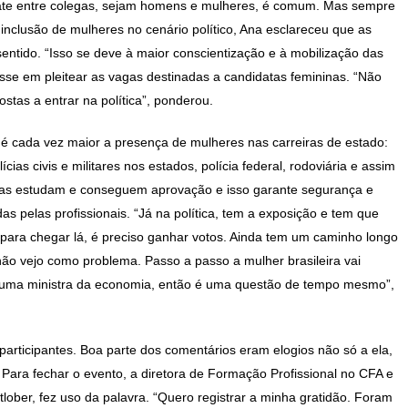
mbate entre colegas, sejam homens e mulheres, é comum. Mas sempre
 inclusão de mulheres no cenário político, Ana esclareceu que as
ntido. “Isso se deve à maior conscientização e à mobilização das
teresse em pleitear as vagas destinadas a candidatas femininas. “Não
stas a entrar na política”, ponderou.
e é cada vez maior a presença de mulheres nas carreiras de estado:
ícias civis e militares nos estados, polícia federal, rodoviária e assim
elas estudam e conseguem aprovação e isso garante segurança e
s pelas profissionais. “Já na política, tem a exposição e tem que
e, para chegar lá, é preciso ganhar votos. Ainda tem um caminho longo
 não vejo como problema. Passo a passo a mulher brasileira vai
 uma ministra da economia, então é uma questão de tempo mesmo”,
rticipantes. Boa parte dos comentários eram elogios não só a ela,
ara fechar o evento, a diretora de Formação Profissional no CFA e
ber, fez uso da palavra. “Quero registrar a minha gratidão. Foram