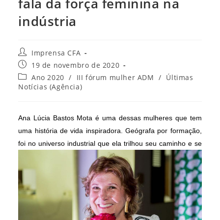
fala da força feminina na
indústria
Autor
Imprensa CFA
do
Post
19 de novembro de 2020
post:
publicado:
Categoria
Ano 2020
/
III fórum mulher ADM
/
Últimas
do
Notícias (Agência)
post:
Ana Lúcia Bastos Mota é uma dessas mulheres que tem
uma história de vida inspiradora. Geógrafa por formação,
foi no universo industrial que ela trilhou
seu caminho e se