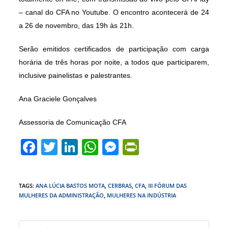
– canal do CFA no Youtube. O encontro acontecerá de 24
a 26 de novembro, das 19h às 21h.
Serão emitidos certificados de participação com carga
horária de três horas por noite, a todos que participarem,
inclusive painelistas e palestrantes.
Ana Graciele Gonçalves
Assessoria de Comunicação CFA
F
T
Li
W
M
Pr
a
w
n
h
e
in
c
itt
k
at
ss
tF
TAGS
:
ANA LÚCIA BASTOS MOTA
,
CERBRAS
,
CFA
,
III FÓRUM DAS
e
er
e
s
e
ri
MULHERES DA ADMINISTRAÇÃO
,
MULHERES NA INDÚSTRIA
b
dI
A
n
e
Press