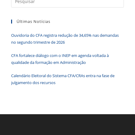
o
n
p
g
n
o
p
er
dl
a
tecla
k
y
Últimas Notícias
“Esc”
para
Ouvidoria do CFA registra redução de 34,65% nas demandas
fecha
no segundo trimestre de 2026
o
paine
CFA fortalece diálogo com o INEP em agenda voltada à
de
qualidade da formação em Administração
pesqu
Calendário Eleitoral do Sistema CFA/CRAs entra na fase de
julgamento dos recursos