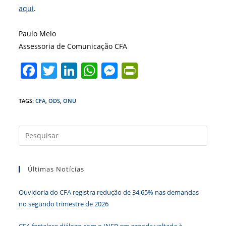
aqui
.
Paulo Melo
Assessoria de Comunicação CFA
F
T
Li
W
M
Pr
a
w
n
h
e
in
c
itt
k
at
ss
tF
TAGS
:
CFA
,
ODS
,
ONU
e
er
e
s
e
ri
b
dI
A
n
e
Press
a
o
n
p
g
n
tecla
o
p
er
dl
Últimas Notícias
“Esc”
k
y
para
Ouvidoria do CFA registra redução de 34,65% nas demandas
fecha
no segundo trimestre de 2026
o
paine
CFA fortalece diálogo com o INEP em agenda voltada à