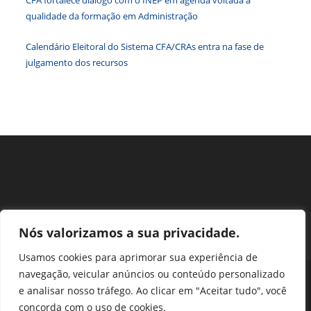
de
qualidade da formação em Administração
pesqu
Calendário Eleitoral do Sistema CFA/CRAs entra na fase de
julgamento dos recursos
Nós valorizamos a sua privacidade.
Usamos cookies para aprimorar sua experiência de
navegação, veicular anúncios ou conteúdo personalizado
Perguntas Frequentes
Ouvidoria
Transparência e prestação de contas
e analisar nosso tráfego. Ao clicar em "Aceitar tudo", você
Assessoria de Imprensa
Portal SEI
LGPD
concorda com o uso de cookies.