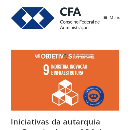
Ir
para
Menu
o
conteúdo
Iniciativas da autarquia