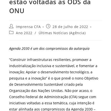
estão voltadas as ODS da
ONU
Autor
Post
Imprensa CFA
28 de julho de 2022
do
publicado:
Categoria
Ano 2022
/
Últimas Notícias (Agência)
post:
do
post:
Agenda 2030 é um dos compromissos da autarquia
“Construir infraestruturas resilientes, promover a
industrialização inclusiva e sustentável, e fomentar a
inovação; Apoiar o desenvolvimento tecnológico, a
pesquisa e a inovação” é o que prevê o nono Objetivo
de Desenvolvimento Sustentável criado pela
Organização das Nações Unidas. Não por acaso, o
Conselho Federal de Administração (CFA) segue com
iniciativas voltadas a essa temática, cuja intenção é
estar
alinhada aos compromissos da Agenda 2030 –