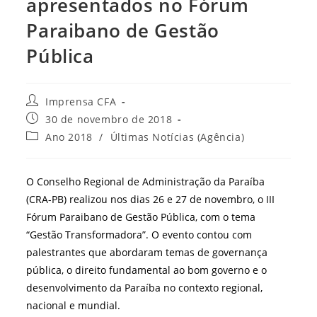
apresentados no Fórum
Paraibano de Gestão
Pública
Autor
Imprensa CFA
do
Post
30 de novembro de 2018
post:
publicado:
Categoria
Ano 2018
/
Últimas Notícias (Agência)
do
post:
O Conselho Regional de Administração da Paraíba
(CRA-PB) realizou nos dias 26 e 27 de novembro, o III
Fórum Paraibano de Gestão Pública, com o tema
“Gestão Transformadora”. O evento contou com
palestrantes que abordaram temas de governança
pública, o direito fundamental ao bom governo e o
desenvolvimento da Paraíba no contexto regional,
nacional e mundial.