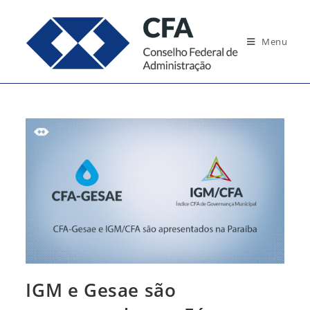
Ir
para
Menu
o
conteúdo
IGM e Gesae são