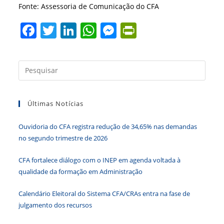
Fonte: Assessoria de Comunicação do CFA
F
T
Li
W
M
Pr
a
w
n
h
e
in
c
itt
k
at
ss
tF
Press
e
er
e
s
e
ri
a
b
dI
A
n
e
tecla
Últimas Notícias
“Esc”
o
n
p
g
n
para
o
p
er
dl
Ouvidoria do CFA registra redução de 34,65% nas demandas
fecha
k
y
no segundo trimestre de 2026
o
paine
CFA fortalece diálogo com o INEP em agenda voltada à
de
qualidade da formação em Administração
pesqu
Calendário Eleitoral do Sistema CFA/CRAs entra na fase de
julgamento dos recursos