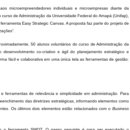
t:
 aos microempreendedores individuais e microempresas diante da
o curso de Administração da Universidade Federal do Amapá (Unifap),
rramenta Easy Strategic Canvas. A proposta faz parte do projeto de
zações”.
proximadamente, 50 alunos voluntários do curso de Administração da
o desenvolvimento co-criativo e ágil do planejamento estratégico e
ma fácil e colaborativa em uma única tela as ferramentas de gestão:
 e ferramentas de relevância e simplicidade em administração. Para
reenchimento das diretrizes estratégicas, informando elementos como
ientes. Os últimos dois elementos estão relacionados com o
Business
om a ferramenta SWOT. O passo seguinte é para ser executado o