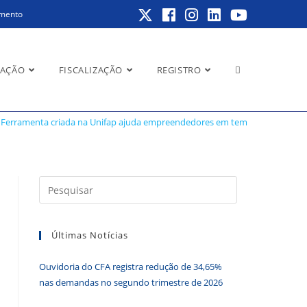
amento
Alternar
RAÇÃO
FISCALIZAÇÃO
REGISTRO
 em tempo de crise
Ferramenta criada na Unifap ajuda empreendedores em tempo de crise
pesquisa
Pressione
a
do
tecla
Últimas Notícias
“Esc”
para
Ouvidoria do CFA registra redução de 34,65%
fechar
site
nas demandas no segundo trimestre de 2026
o
painel