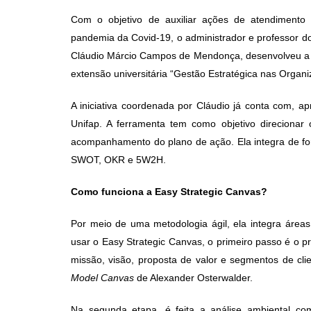
post:
pos
Com o objetivo de auxiliar ações de atendimento
pandemia da Covid-19, o administrador e professor d
Cláudio Márcio Campos de Mendonça, desenvolveu a fe
extensão universitária “Gestão Estratégica nas Organi
A iniciativa coordenada por Cláudio já conta com, a
Unifap. A ferramenta tem como objetivo direcionar 
acompanhamento do plano de ação. Ela integra de for
SWOT, OKR e 5W2H.
Como funciona a Easy Strategic Canvas?
Por meio de uma metodologia ágil, ela integra áreas
usar o Easy Strategic Canvas, o primeiro passo é o p
missão, visão, proposta de valor e segmentos de cl
Model Canvas
de Alexander Osterwalder.
Na segunda etapa, é feita a análise ambiental c