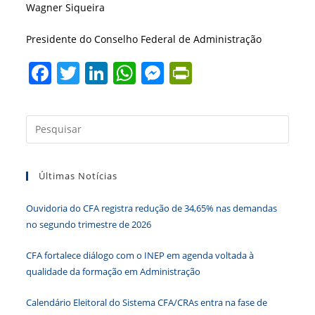
Wagner Siqueira
Presidente do Conselho Federal de Administração
F
T
Li
W
M
Pr
a
w
n
h
e
in
c
itt
k
at
ss
tF
Press
e
er
e
s
e
ri
a
b
dI
A
n
e
tecla
Últimas Notícias
“Esc”
o
n
p
g
n
para
o
p
er
dl
Ouvidoria do CFA registra redução de 34,65% nas demandas
fecha
k
y
no segundo trimestre de 2026
o
paine
CFA fortalece diálogo com o INEP em agenda voltada à
de
qualidade da formação em Administração
pesqu
Calendário Eleitoral do Sistema CFA/CRAs entra na fase de