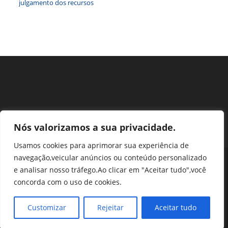
julgamento dos recursos
Nós valorizamos a sua privacidade.
Usamos cookies para aprimorar sua experiência de
navegação,veicular anúncios ou conteúdo personalizado
Perguntas Frequentes
Ouvidoria
Transparência e prestação de contas
e analisar nosso tráfego.Ao clicar em "Aceitar tudo",você
Assessoria de Imprensa
Portal SEI
LGPD
concorda com o uso de cookies.
Protocolo / Peticionamento
Setor de Autarquias Sul 1 Bloco L Edificio CFA - Asa Sul, Brasília -
Customizar
Rejeitar
Aceitar tudo
DF, 70070-932 | Telefone: (61) 3218-1800 | cfa@cfa.org.br |
Copyright - 2024 CFA | All Rights Reserved | Powered by CFA