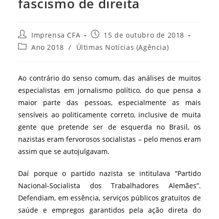
fascismo de direita
Autor
Post
Imprensa CFA
15 de outubro de 2018
do
publicado:
Categoria
Ano 2018
/
Últimas Notícias (Agência)
post:
do
post:
Ao contrário do senso comum, das análises de muitos
especialistas em jornalismo político, do que pensa a
maior parte das pessoas, especialmente as mais
sensíveis ao politicamente correto, inclusive de muita
gente que pretende ser de esquerda no Brasil, os
nazistas eram fervorosos socialistas – pelo menos eram
assim que se autojulgavam.
Daí porque o partido nazista se intitulava “Partido
Nacional-Socialista dos Trabalhadores Alemães”.
Defendiam, em essência, serviços públicos gratuitos de
saúde e empregos garantidos pela ação direta do