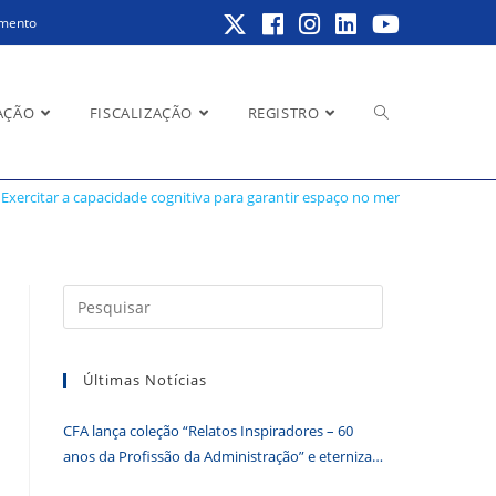
amento
Alternar
AÇÃO
FISCALIZAÇÃO
REGISTRO
ço no mercado
Exercitar a capacidade cognitiva para garantir espaço no mercado
pesquisa
Pressione
a
do
tecla
Últimas Notícias
“Esc”
para
CFA lança coleção “Relatos Inspiradores – 60
fechar
site
anos da Profissão da Administração” e eterniza
o
histórias que transformam o Brasil
painel