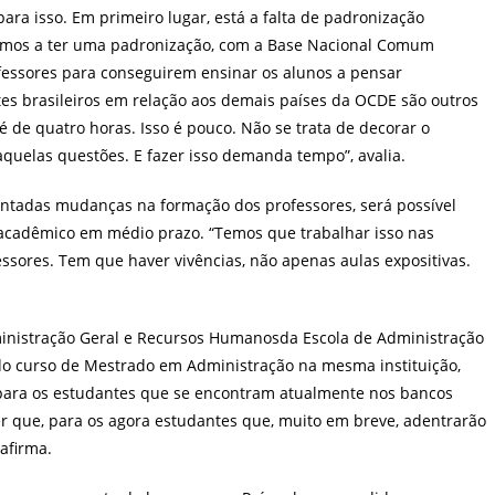
para isso. Em primeiro lugar, está a falta de padronização
samos a ter uma padronização, com a Base Nacional Comum
rofessores para conseguirem ensinar os alunos a pensar
tes brasileiros em relação aos demais países da OCDE são outros
é de quatro horas. Isso é pouco. Não se trata de decorar o
aquelas questões. E fazer isso demanda tempo”, avalia.
ntadas mudanças na formação dos professores, será possível
 acadêmico em médio prazo. “Temos que trabalhar isso nas
ssores. Tem que haver vivências, não apenas aulas expositivas.
istração Geral e Recursos Humanosda Escola de Administração
 do curso de Mestrado em Administração na mesma instituição,
e para os estudantes que se encontram atualmente nos bancos
er que, para os agora estudantes que, muito em breve, adentrarão
afirma.