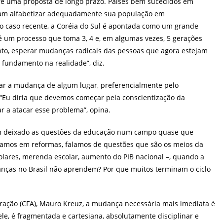
re uma proposta de longo prazo. Países bem sucedidos em
ram alfabetizar adequadamente sua população em
o caso recente, a Coréia do Sul é apontada como um grande
 é um processo que toma 3, 4 e, em algumas vezes, 5 gerações
to, esperar mudanças radicais das pessoas que agora estejam
 fundamento na realidade”, diz.
çar a mudança de algum lugar, preferencialmente pelo
 “Eu diria que devemos começar pela conscientização da
r a atacar esse problema”, opina.
 têm deixado as questões da educação num campo quase que
falamos em reformas, falamos de questões que são os meios da
colares, merenda escolar, aumento do PIB nacional –, quando a
anças no Brasil não aprendem? Por que muitos terminam o ciclo
ração (CFA), Mauro Kreuz, a mudança necessária mais imediata é
ele, é fragmentada e cartesiana, absolutamente disciplinar e