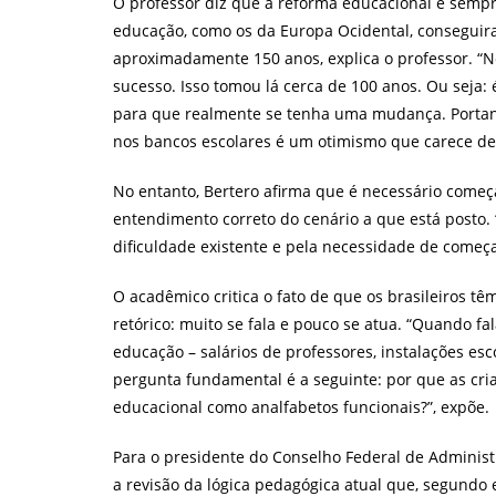
O professor diz que a reforma educacional é semp
educação, como os da Europa Ocidental, consegui
aproximadamente 150 anos, explica o professor. “N
sucesso. Isso tomou lá cerca de 100 anos. Ou seja:
para que realmente se tenha uma mudança. Portan
nos bancos escolares é um otimismo que carece de
No entanto, Bertero afirma que é necessário come
entendimento correto do cenário a que está posto.
dificuldade existente e pela necessidade de começa
O acadêmico critica o fato de que os brasileiros
retórico: muito se fala e pouco se atua. “Quando 
educação – salários de professores, instalações es
pergunta fundamental é a seguinte: por que as cri
educacional como analfabetos funcionais?”, expõe.
Para o presidente do Conselho Federal de Administ
a revisão da lógica pedagógica atual que, segundo 