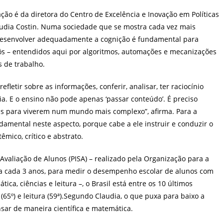
post:
ção é da diretora do Centro de Excelência e Inovação em Políticas
audia Costin. Numa sociedade que se mostra cada vez mais
 e desenvolver adequadamente a cognição é fundamental para
s – entendidos aqui por algoritmos, automações e mecanizações
s de trabalho.
fletir sobre as informações, conferir, analisar, ter raciocínio
ia. E o ensino não pode apenas ‘passar conteúdo’. É preciso
s para viverem num mundo mais complexo”, afirma. Para a
damental neste aspecto, porque cabe a ele instruir e conduzir o
mico, crítico e abstrato.
valiação de Alunos (PISA) – realizado pela Organização para a
a cada 3 anos, para medir o desempenho escolar de alunos com
ca, ciências e leitura –, o Brasil está entre os 10 últimos
(65º) e leitura (59ª).Segundo Claudia, o que puxa para baixo a
nsar de maneira científica e matemática.