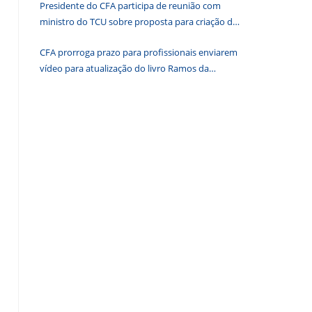
Presidente do CFA participa de reunião com
de
ministro do TCU sobre proposta para criação de
pesquisa.
associações dos Conselhos Federais
CFA prorroga prazo para profissionais enviarem
vídeo para atualização do livro Ramos da
Administração