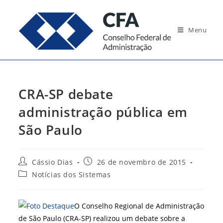
Ir
para
Menu
o
conteúdo
CRA-SP debate
administração pública em
São Paulo
Autor
Post
Cássio Dias
26 de novembro de 2015
do
publicado:
Categoria
Notícias dos Sistemas
post:
do
post:
O Conselho Regional de Administração
de São Paulo (CRA-SP) realizou um debate sobre a