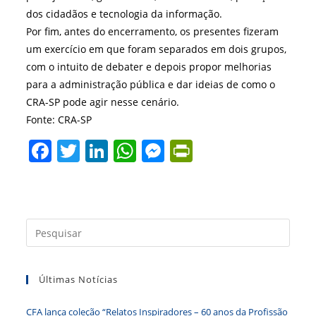
dos cidadãos e tecnologia da informação.
Por fim, antes do encerramento, os presentes fizeram
um exercício em que foram separados em dois grupos,
com o intuito de debater e depois propor melhorias
para a administração pública e dar ideias de como o
CRA-SP pode agir nesse cenário.
Fonte: CRA-SP
F
T
Li
W
M
Pr
a
w
n
h
e
in
c
itt
k
at
ss
tF
e
er
e
s
e
ri
Press
b
dI
A
n
e
a
o
n
p
g
n
tecla
o
p
er
dl
Últimas Notícias
“Esc”
para
k
y
CFA lança coleção “Relatos Inspiradores – 60 anos da Profissão
fecha