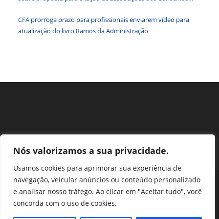
pesqu
Federais
CFA prorroga prazo para profissionais enviarem vídeo para
atualização do livro Ramos da Administração
Nós valorizamos a sua privacidade.
Usamos cookies para aprimorar sua experiência de
navegação, veicular anúncios ou conteúdo personalizado
Perguntas Frequentes
Ouvidoria
Transparência e prestação de contas
e analisar nosso tráfego. Ao clicar em "Aceitar tudo", você
Assessoria de Imprensa
Portal SEI
LGPD
concorda com o uso de cookies.
Protocolo / Peticionamento