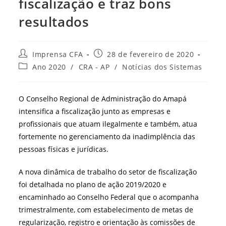
fiscalização e traz bons
resultados
Autor
Post
Imprensa CFA
28 de fevereiro de 2020
do
publicado:
Categoria
Ano 2020
/
CRA - AP
/
Notícias dos Sistemas
post:
do
post:
O Conselho Regional de Administração do Amapá
intensifica a fiscalização junto as empresas e
profissionais que atuam ilegalmente e também, atua
fortemente no gerenciamento da inadimplência das
pessoas físicas e jurídicas.
A nova dinâmica de trabalho do setor de fiscalização
foi detalhada no plano de ação 2019/2020 e
encaminhado ao Conselho Federal que o acompanha
trimestralmente, com estabelecimento de metas de
regularização, registro e orientação às comissões de