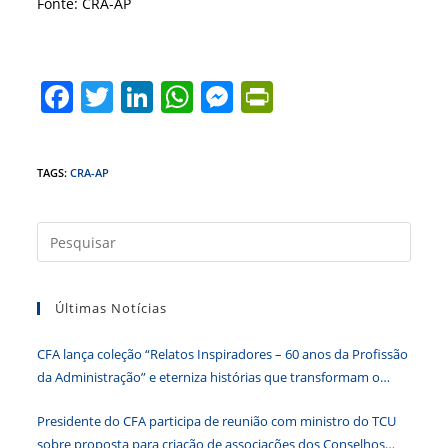
Fonte: CRA-AP
F
T
Li
W
M
Pr
a
w
n
h
e
in
c
itt
k
at
ss
tF
TAGS
:
CRA-AP
e
er
e
s
e
ri
b
dI
A
n
e
Press
o
n
p
g
n
a
o
p
er
dl
tecla
Últimas Notícias
k
y
“Esc”
para
CFA lança coleção “Relatos Inspiradores – 60 anos da Profissão
fecha
da Administração” e eterniza histórias que transformam o
o
Brasil
paine
Presidente do CFA participa de reunião com ministro do TCU
de
sobre proposta para criação de associações dos Conselhos