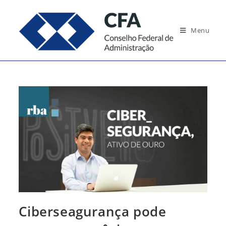
Ir
para
Menu
o
conteúdo
Ciberseagurança pode