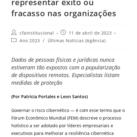
representar êxito ou
fracasso nas organizações
Autor
Post
cfainstitucional
11 de abril de 2023
do
publicado:
Categoria
Ano 2023
/
Últimas Notícias (Agência)
post:
do
post:
Dados de pessoas físicas e jurídicas nunca
estiveram tão expostos com a popularização
de dispositivos remotos. Especialistas listam
medidas de proteção
(Por Patrícia Portales e Leon Santos)
Governar o risco cibernético — é com esse termo que o
Fórum Econômico Mundial (FEM) descreve o processo
holístico a ser adotado por líderes empresariais e
executivos para melhorar a resiliência cibernética