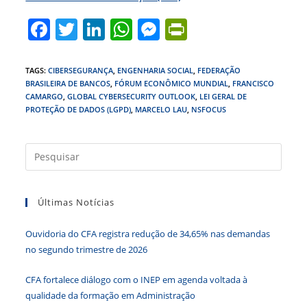
F
T
Li
W
M
Pr
a
w
n
h
e
in
c
itt
k
at
ss
tF
TAGS
:
CIBERSEGURANÇA
,
ENGENHARIA SOCIAL
,
FEDERAÇÃO
BRASILEIRA DE BANCOS
,
FÓRUM ECONÔMICO MUNDIAL
,
FRANCISCO
e
er
e
s
e
ri
CAMARGO
,
GLOBAL CYBERSECURITY OUTLOOK
,
LEI GERAL DE
b
dI
A
n
e
PROTEÇÃO DE DADOS (LGPD)
,
MARCELO LAU
,
NSFOCUS
o
n
p
g
n
Press
o
p
er
dl
a
k
y
tecla
Últimas Notícias
“Esc”
para
Ouvidoria do CFA registra redução de 34,65% nas demandas
fecha
no segundo trimestre de 2026
o
paine
CFA fortalece diálogo com o INEP em agenda voltada à
de
qualidade da formação em Administração
pesqu