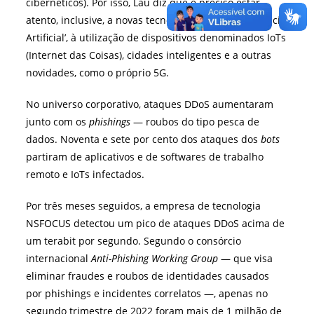
cibernéticos). Por isso, Lau diz que é preciso estar
atento, inclusive, a novas tecnologias como ‘Inteligência
Artificial’, à utilização de dispositivos denominados IoTs
(Internet das Coisas), cidades inteligentes e a outras
novidades, como o próprio 5G.
No universo corporativo, ataques DDoS aumentaram
junto com os
phishings
— roubos do tipo pesca de
dados. Noventa e sete por cento dos ataques dos
bots
partiram de aplicativos e de softwares de trabalho
remoto e IoTs infectados.
Por três meses seguidos, a empresa de tecnologia
NSFOCUS detectou um pico de ataques DDoS acima de
um terabit por segundo. Segundo o consórcio
internacional
Anti-Phishing Working Group
— que visa
eliminar fraudes e roubos de identidades causados
por phishings e incidentes correlatos —, apenas no
segundo trimestre de 2022 foram mais de 1 milhão de