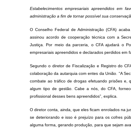
post:
p
Estabelecimentos empresariais apreendidos em favo
administração a fim de tornar possível sua conserva
O Conselho Federal de Administração (CFA) acaba 
assinou acordo de cooperação técnica com a Secret
Justiça. Por meio da parceria, o CFA ajudará o Po
empresariais apreendidos e declarados perdidos em f
Segundo o diretor de Fiscalização e Registro do CFA, 
colaboração da autarquia com entes da União. “A Secre
combate ao tráfico de drogas efetuando prisões e,
algum tipo de gestão. Cabe a nós, do CFA, fornece
profissional desses bens apreendidos”, explica.
O diretor conta, ainda, que eles ficam enrolados na ju
se deteriorando e isso é prejuízo para os cofres pú
alguma forma, gerando produção, para que sejam avali