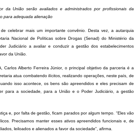
ost:
r da União serão avaliados e administrados por profissionais da
ção para adequada alienação
de celebrar mais um importante convênio. Desta vez, a autarquia
aria Nacional de Políticas sobre Drogas (Senad) do Ministério da
der Judiciário a avaliar e conduzir a gestão dos estabelecimentos
avor da União.
Carlos Alberto Ferreira Júnior, o principal objetivo da parceria é a
taria atua combatendo ilícitos, realizando operações, neste país, de
 quando isso acontece, os bens são apreendidos e eles precisam de
r para a sociedade, para a União e o Poder Judiciário, a gestão
stiça e, por falta de gestão, ficam parados por algum tempo. “Eles vão
blicos. Precisamos manter esses ativos apreendidos funcionais e, de
ados, leiloados e alienados a favor da sociedade”, afirma.