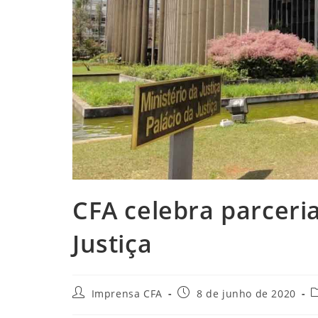
CFA celebra parceri
Justiça
Autor
Post
C
Imprensa CFA
8 de junho de 2020
do
publicado:
d