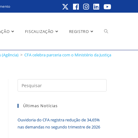
amento
Alternar
AÇÃO
FISCALIZAÇÃO
REGISTRO
s (Agência)
>
CFA celebra parceria com o Ministério da Justiça
pesquisa
Pressione
a
do
tecla
Últimas Notícias
“Esc”
para
Ouvidoria do CFA registra redução de 34,65%
fechar
site
nas demandas no segundo trimestre de 2026
o
painel