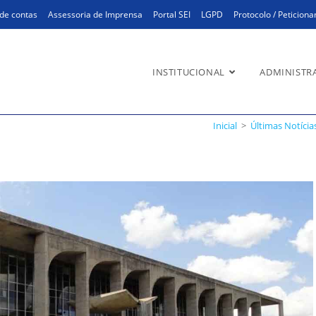
de contas
Assessoria de Imprensa
Portal SEI
LGPD
Protocolo / Peticion
INSTITUCIONAL
ADMINISTR
m o Ministério da Justiça
Inicial
>
Últimas Notícia